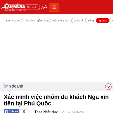
A
A
Đọc nhiều
Mới nhất
Kinh doanh
Tài chính ngân hàng
Bất động sản
Quốc tế
Sống
Special
X
Kinh doanh
Xác minh việc nhóm du khách Nga xin
tiền tại Phú Quốc
|
|
0
Theo Nhật Huy
20:14 30/01/2023