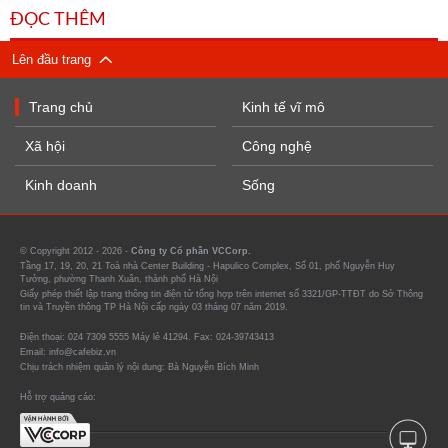
ĐỌC THÊM
Lên đầu trang
Trang chủ
Kinh tế vĩ mô
Xã hội
Công nghệ
Kinh doanh
Sống
© Copyright 2012 - 2026 -
Công ty Cổ phần VCCorp.
Tầng 17, 19, 20, 21 Toà nhà Center Building - Hapulico Complex, Số 01, phố Nguyễn Huy
Tưởng, phường Thanh Xuân, thành phố Hà Nội
Giấy phép thiết lập trang thông tin điện tử tổng hợp trên internet số 3321/GP-TTĐT do Sở Thông
tin và Truyền thông TP Hà Nội cấp ngày 03 tháng 07 năm 2019.
Điện thoại: 024 7309 5555 Máy lẻ 41294. Fax: 024-39743413
Email: info@cafebiz.vn
Chịu trách nhiệm quản lý nội dung: Bà Nguyễn Bích Minh
Hỗ trợ quảng cáo: