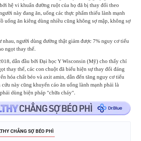
bởi hệ vi khuẩn đường ruột của họ đã bị thay đổi theo
 người này đang ăn, uống các thực phẩm thiếu lành mạnh
 đồ uống ăn kiêng dùng nhiều cũng không sợ mập, không sợ
ư nhau, người dùng đường thật giảm được 7% nguy cơ tiểu
o ngọt thay thế.
018, dẫn đầu bởi Đại học Y Wisconsin (Mỹ) cho thấy chỉ
gọt thay thế, các con chuột đã biểu hiện sự thay đổi đáng
yển hóa chất béo và axit amin, dẫn đến tăng nguy cơ tiểu
 cứu này cũng khuyến cáo ăn uống lành mạnh phải là
phải dùng biện pháp "chữa cháy".
THY CHẲNG SỢ BÉO PHÌ