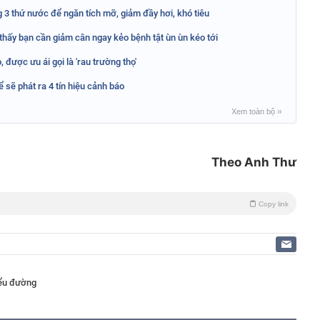
g 3 thứ nước để ngăn tích mỡ, giảm đầy hơi, khó tiêu
 thấy bạn cần giảm cân ngay kẻo bệnh tật ùn ùn kéo tới
, được ưu ái gọi là 'rau trường thọ'
ể sẽ phát ra 4 tín hiệu cảnh báo
Xem toàn bộ
››
Theo Anh Thư
Copy link
iểu đường