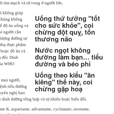
nh tim mạch và tử vong ở người lớn.
S không giúp
Uống thứ tưởng "tốt
 Chúng không
cho sức khỏe", coi
hế độ ăn uống và
chừng đột quỵ, tổn
ọi người cần
thương não
 lượng đường tự
 thụ thực phẩm
Nước ngọt không
, hoặc đồ ăn và
đường làm bạn… tiểu
m đốc Dinh
đường và béo phì
của WHO
Uống theo kiểu "ăn
kiêng" thế này, coi
 mọi người,
bệnh tiểu đường
chừng gặp hoạ
huyên nghị bao
i dinh dưỡng tổng hợp và tự nhiên hoặc biến đổi.
me K, aspartame, advantame, cyclamate, neotame,