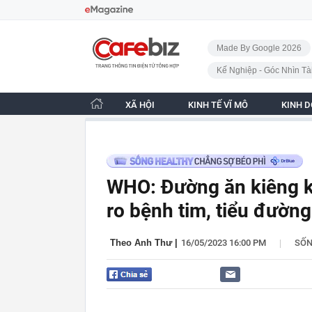
Bỏ qua điều hướng
CafeBiz - Trang chủ
Made By Google 2026
Kế Nghiệp - Góc Nhìn Tà
XÃ HỘI
KINH TẾ VĨ MÔ
KINH 
WHO: Đường ăn kiêng kh
ro bệnh tim, tiểu đường
|
Theo Anh Thư
|
16/05/2023 16:00 PM
SỐ