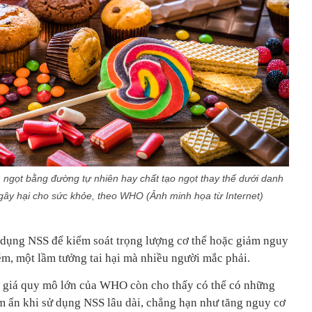
 ngọt bằng đường tự nhiên hay chất tạo ngọt thay thế dưới danh
gây hại cho sức khỏe, theo WHO (Ảnh minh họa từ Internet)
ụng NSS để kiểm soát trọng lượng cơ thể hoặc giảm nguy
m, một lầm tưởng tai hại mà nhiều người mắc phải.
h giá quy mô lớn của WHO còn cho thấy có thể có những
 ẩn khi sử dụng NSS lâu dài, chẳng hạn như tăng nguy cơ