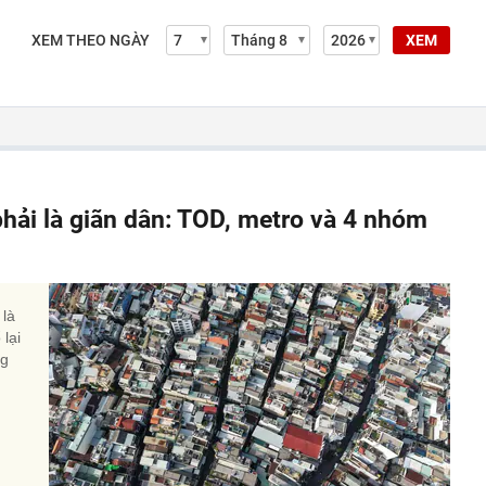
XEM THEO NGÀY
XEM
phải là giãn dân: TOD, metro và 4 nhóm
 là
lại
ng