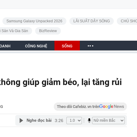
Samsung Galaxy Unpacked 2026
LÃI SUẤT DẬY SÓNG
CHỦ SHO
i Sản Và Gia Sản
BizReview
DOANH
CÔNG NGHỆ
SỐNG
ông giúp giảm béo, lại tăng rủi
NG
Theo dõi Cafebiz.vn trên
3:26
Nghe đọc bài