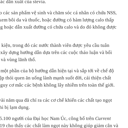
các dẫn xuất của stevia.
 các sản phẩm vệ sinh và chăm sóc cá nhân có chứa NSS,
kem bôi da và thuốc, hoặc đường có hàm lượng calo thấp
ng hoặc dẫn xuất đường có chứa calo và do đó không được
 kiện, trong đó các nước thành viên được yêu cầu tuân
xây dựng hướng dẫn dựa trên các cuộc thảo luận và bối
 và vùng lãnh thổ.
ột phần của bộ hướng dẫn hiện tại và sắp tới về chế độ
p thói quen ăn uống lành mạnh suốt đời, cải thiện chất
guy cơ mắc các bệnh không lây nhiễm trên toàn thế giới.
vài năm qua đã chỉ ra các cơ chế khiến các chất tạo ngọt
hi bị lạm dụng.
 5.100 người của Đại học Nam Úc, công bố trên
Current
9 cho thấy các chất làm ngọt này không giúp giảm cân và