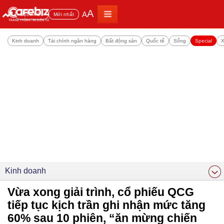
A
A
Đọc nhiều
Mới nhất
Kinh doanh
Tài chính ngân hàng
Bất động sản
Quốc tế
Sống
Special
X
Kinh doanh
Vừa xong giải trình, cổ phiếu QCG
tiếp tục kịch trần ghi nhận mức tăng
60% sau 10 phiên, “ăn mừng chiến