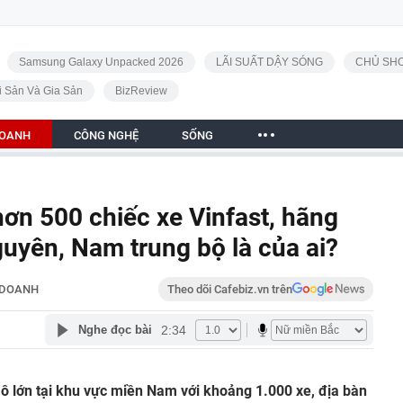
Samsung Galaxy Unpacked 2026
LÃI SUẤT DẬY SÓNG
CHỦ SHO
i Sản Và Gia Sản
BizReview
DOANH
CÔNG NGHỆ
SỐNG
ơn 500 chiếc xe Vinfast, hãng
guyên, Nam trung bộ là của ai?
 DOANH
Theo dõi Cafebiz.vn trên
2:34
Nghe đọc bài
mô lớn tại khu vực miền Nam với khoảng 1.000 xe, địa bàn