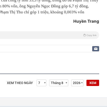
ệ của công ty hơn 33,3 tỷ đồng, trong đó bà Phạm Thị Thuý
ần 80% vốn, ông Nguyễn Ngọc Đồng góp 6,7 tỷ đồng,
hạm Thị Thu chỉ góp 1 triệu, khoảng 0,003% vốn
Huyền Trang
Copy link
XEM THEO NGÀY
XEM