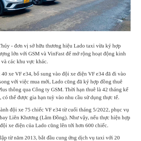
úy - đơn vị sở hữu thương hiệu Lado taxi vừa ký hợp
lượng lớn với GSM và VinFast để mở rộng hoạt động kinh
 và các khu vực khác.
t 40 xe VF e34, bổ sung vào đội xe điện VF e34 đã đi vào
song với việc mua mới, Lado cũng đã ký hợp đồng thuê
lus thông qua Công ty GSM. Thời hạn thuê là 42 tháng kể
 có thể được gia hạn tuỳ vào nhu cầu sử dụng thực tế.
ành đội xe 75 chiếc VF e34 từ cuối tháng 5/2022, phục vụ
 bay Liên Khương (Lâm Đồng). Như vậy, nếu thực hiện hợp
 đội xe điện của Lado cũng lên tới hơn 600 chiếc.
lập từ năm 2013, bắt đầu cung ứng dịch vụ taxi với 20