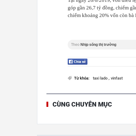
Tại ngày 26/6/2019, vốn điều l
góp gần 26,7 tỷ đồng, chiếm g
chiếm khoảng 20% vốn còn bà P
Theo
Nhịp sống thị trường
,
Từ khóa:
taxi lado
vinfast
CÙNG CHUYÊN MỤC