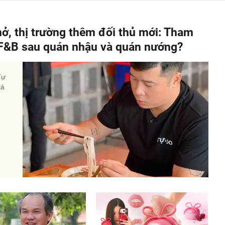
hở, thị trường thêm đối thủ mới: Tham
" F&B sau quán nhậu và quán nướng?
Tự
iá