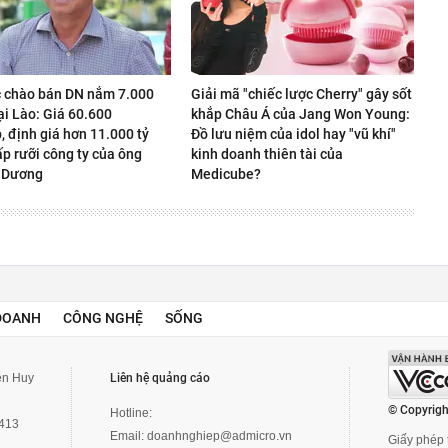
 chào bán DN nắm 7.000
Giải mã "chiếc lược Cherry" gây sốt
ại Lào: Giá 60.600
khắp Châu Á của Jang Won Young:
 định giá hơn 11.000 tỷ
Đồ lưu niệm của idol hay "vũ khí"
p rưỡi công ty của ông
kinh doanh thiên tài của
 Dương
Medicube?
DOANH
CÔNG NGHỆ
SỐNG
yễn Huy
Liên hệ quảng cáo
© Copyrigh
Hotline:
3413
Email:
doanhnghiep@admicro.vn
Giấy phép t