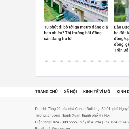
10 phút đi bộ tới ga metro đáng giá
Bầu Đức
bao nhiêu? Thị trường bất động
ha đất t
sản đang trả lời
đồng/cp,
đồng, gấ
Trần Bá
TRANG CHỦ
XÃ HỘI
KINH TẾ VĨ MÔ
KINH 
Địa chỉ: Tầng 21, tòa nhà Center Building. Số 01, phố Ngu
Tưởng, phường Thanh Xuân, thành phố Hà Nội
Điện thoại: 024 7309 5555 - Máy lẻ 41294 | Fax: 024-3974
Email: info@vccorp.vn