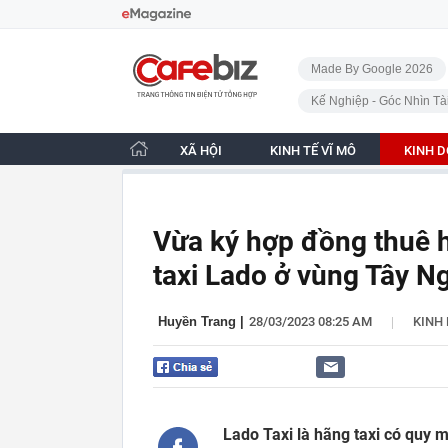
Bỏ qua điều hướng
CafeBiz - Trang chủ
Made By Google 2026
Kế Nghiệp - Góc Nhìn Tà
XÃ HỘI
KINH TẾ VĨ MÔ
KINH 
Vừa ký hợp đồng thuê h
taxi Lado ở vùng Tây N
|
Huyền Trang
|
28/03/2023 08:25 AM
KINH
Lado Taxi là hãng taxi có quy 