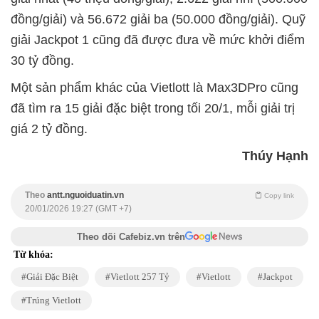
đồng/giải) và 56.672 giải ba (50.000 đồng/giải). Quỹ
giải Jackpot 1 cũng đã được đưa về mức khởi điểm
30 tỷ đồng.
Một sản phẩm khác của Vietlott là Max3DPro cũng
đã tìm ra 15 giải đặc biệt trong tối 20/1, mỗi giải trị
giá 2 tỷ đồng.
Thúy Hạnh
Theo
antt.nguoiduatin.vn
Copy link
20/01/2026 19:27 (GMT +7)
Theo dõi Cafebiz.vn trên
Từ khóa:
Giải Đặc Biệt
Vietlott 257 Tỷ
Vietlott
Jackpot
Trúng Vietlott