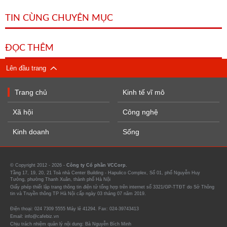
TIN CÙNG CHUYÊN MỤC
ĐỌC THÊM
Lên đầu trang
Trang chủ
Kinh tế vĩ mô
Xã hội
Công nghệ
Kinh doanh
Sống
© Copyright 2012 - 2026 -
Công ty Cổ phần VCCorp.
Tầng 17, 19, 20, 21 Toà nhà Center Building - Hapulico Complex, Số 01, phố Nguyễn Huy
Tưởng, phường Thanh Xuân, thành phố Hà Nội
Giấy phép thiết lập trang thông tin điện tử tổng hợp trên internet số 3321/GP-TTĐT do Sở Thông
tin và Truyền thông TP Hà Nội cấp ngày 03 tháng 07 năm 2019.
Điện thoại: 024 7309 5555 Máy lẻ 41294. Fax: 024-39743413
Email: info@cafebiz.vn
Chịu trách nhiệm quản lý nội dung: Bà Nguyễn Bích Minh