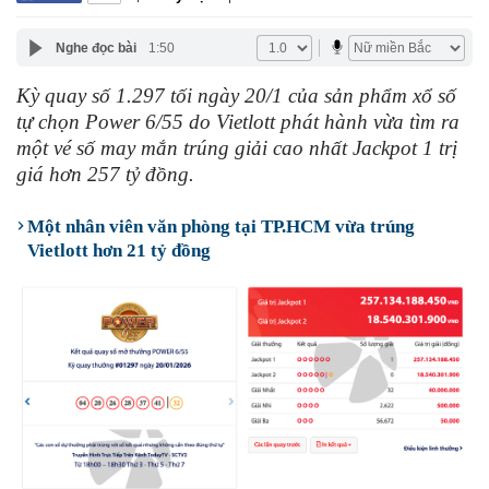
Nghe đọc bài
1:50
Kỳ quay số 1.297 tối ngày 20/1 của sản phẩm xổ số
tự chọn Power 6/55 do Vietlott phát hành vừa tìm ra
một vé số may mắn trúng giải cao nhất Jackpot 1 trị
giá hơn 257 tỷ đồng.
Một nhân viên văn phòng tại TP.HCM vừa trúng
Vietlott hơn 21 tỷ đồng