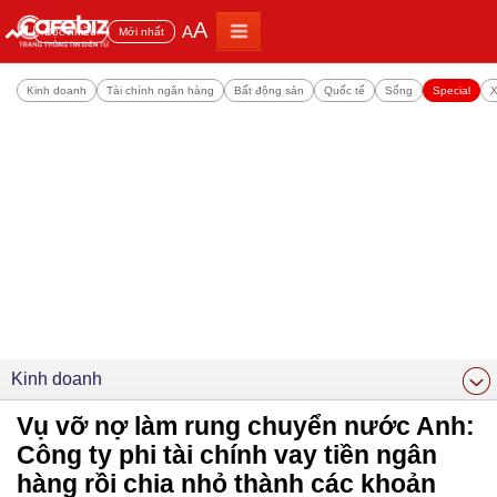
A
A
Đọc nhiều
Mới nhất
Kinh doanh
Tài chính ngân hàng
Bất động sản
Quốc tế
Sống
Special
X
Kinh doanh
Vụ vỡ nợ làm rung chuyển nước Anh:
Công ty phi tài chính vay tiền ngân
hàng rồi chia nhỏ thành các khoản