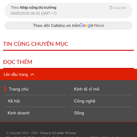
Theo
Nhịp sống thị trường
Copy link
08/05/2026 08:45 (GMT +7)
Theo dõi Cafebiz.vn trên
TIN CÙNG CHUYÊN MỤC
ĐỌC THÊM
Lên đầu trang
Trang chủ
Kinh tế vĩ mô
Xã hội
Công nghệ
Kinh doanh
Sống
© Copyright 2012 - 2026 -
Công ty Cổ phần VCCorp.