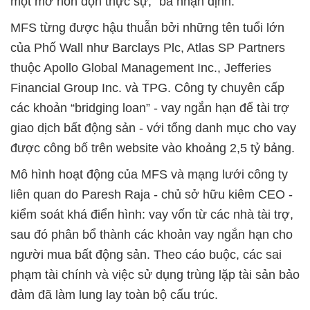
một mớ hỗn độn thực sự,” bà nhận định.
MFS từng được hậu thuẫn bởi những tên tuổi lớn
của Phố Wall như Barclays Plc, Atlas SP Partners
thuộc Apollo Global Management Inc., Jefferies
Financial Group Inc. và TPG. Công ty chuyên cấp
các khoản “bridging loan” - vay ngắn hạn để tài trợ
giao dịch bất động sản - với tổng danh mục cho vay
được công bố trên website vào khoảng 2,5 tỷ bảng.
Mô hình hoạt động của MFS và mạng lưới công ty
liên quan do Paresh Raja - chủ sở hữu kiêm CEO -
kiểm soát khá điển hình: vay vốn từ các nhà tài trợ,
sau đó phân bổ thành các khoản vay ngắn hạn cho
người mua bất động sản. Theo cáo buộc, các sai
phạm tài chính và việc sử dụng trùng lặp tài sản bảo
đảm đã làm lung lay toàn bộ cấu trúc.