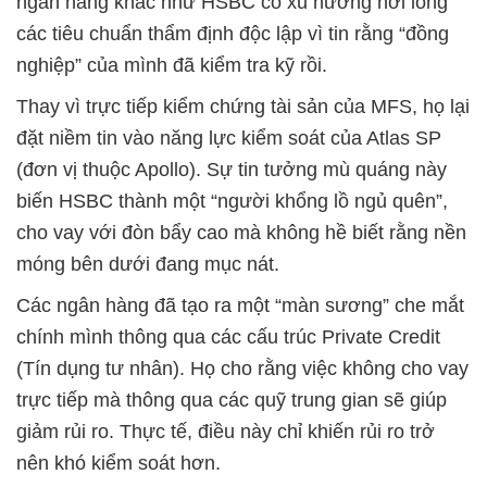
ngân hàng khác như HSBC có xu hướng nới lỏng
các tiêu chuẩn thẩm định độc lập vì tin rằng “đồng
nghiệp” của mình đã kiểm tra kỹ rồi.
Thay vì trực tiếp kiểm chứng tài sản của MFS, họ lại
đặt niềm tin vào năng lực kiểm soát của Atlas SP
(đơn vị thuộc Apollo). Sự tin tưởng mù quáng này
biến HSBC thành một “người khổng lồ ngủ quên”,
cho vay với đòn bẩy cao mà không hề biết rằng nền
móng bên dưới đang mục nát.
Các ngân hàng đã tạo ra một “màn sương” che mắt
chính mình thông qua các cấu trúc Private Credit
(Tín dụng tư nhân). Họ cho rằng việc không cho vay
trực tiếp mà thông qua các quỹ trung gian sẽ giúp
giảm rủi ro. Thực tế, điều này chỉ khiến rủi ro trở
nên khó kiểm soát hơn.