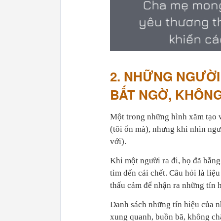
2. NHỮNG NGƯỜ
BẤT NGỜ, KHÔNG
Một trong những hình xăm tạo v
(tôi ổn mà), nhưng khi nhìn ngư
với).
Khi một người ra đi, họ đã bằng
tìm đến cái chết. Câu hỏi là li
thấu cảm để nhận ra những tín 
Danh sách những tín hiệu của n
xung quanh, buồn bã, không chă