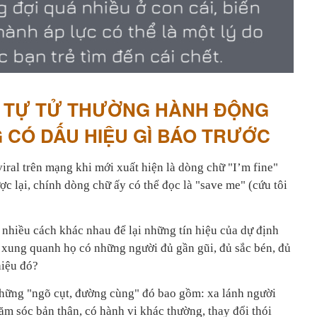
I TỰ TỬ THƯỜNG HÀNH ĐỘNG
 CÓ DẤU HIỆU GÌ BÁO TRƯỚC
iral trên mạng khi mới xuất hiện là dòng chữ "I’m fine"
ợc lại, chính dòng chữ ấy có thể đọc là "save me" (cứu tôi
 nhiều cách khác nhau để lại những tín hiệu của dự định
ệu xung quanh họ có những người đủ gần gũi, đủ sắc bén, đủ
hiệu đó?
hững "ngõ cụt, đường cùng" đó bao gồm: xa lánh người
m sóc bản thân, có hành vi khác thường, thay đổi thói