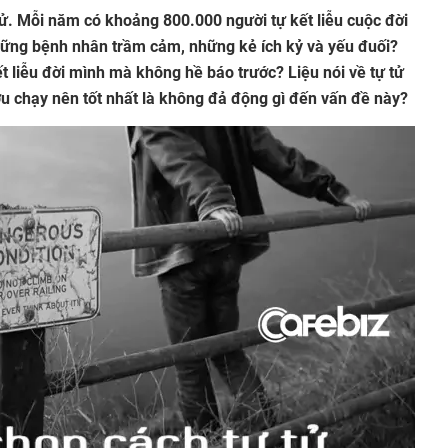
 tử. Mỗi năm có khoảng 800.000 người tự kết liễu cuộc đời
những bệnh nhân trầm cảm, những kẻ ích kỷ và yếu đuối?
t liễu đời mình mà không hề báo trước? Liệu nói về tự tử
u chạy nên tốt nhất là không đả động gì đến vấn đề này?