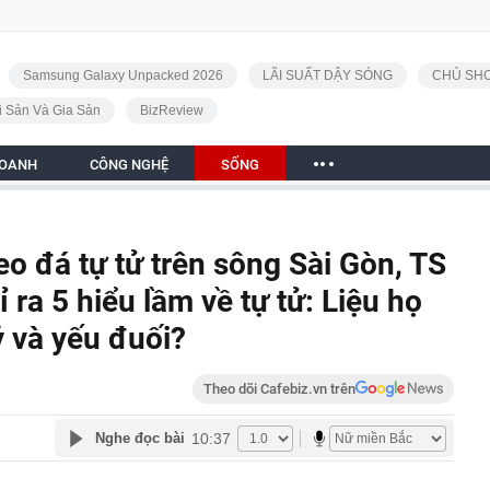
Samsung Galaxy Unpacked 2026
LÃI SUẤT DẬY SÓNG
CHỦ SHO
i Sản Và Gia Sản
BizReview
DOANH
CÔNG NGHỆ
SỐNG
eo đá tự tử trên sông Sài Gòn, TS
ra 5 hiểu lầm về tự tử: Liệu họ
ỷ và yếu đuối?
Theo dõi Cafebiz.vn trên
10:37
Nghe đọc bài