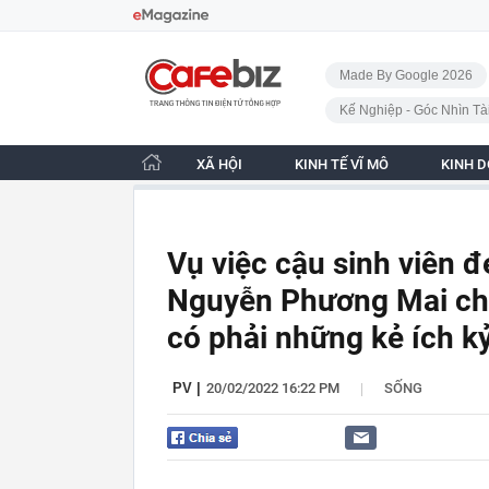
Bỏ qua điều hướng
CafeBiz - Trang chủ
Made By Google 2026
Kế Nghiệp - Góc Nhìn Tà
XÃ HỘI
KINH TẾ VĨ MÔ
KINH 
Vụ việc cậu sinh viên đ
Nguyễn Phương Mai chỉ 
có phải những kẻ ích k
|
PV
|
20/02/2022 16:22 PM
SỐNG