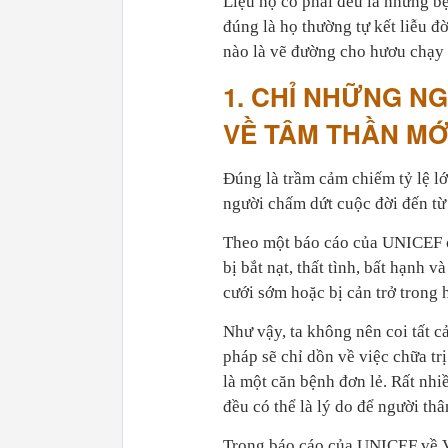
Liệu họ có phải đều là những b
đúng là họ thường tự kết liễu đ
nào là vẽ đường cho hươu chạy 
1. CHỈ NHỮNG N
VỀ TÂM THẦN MỚ
Đúng là trầm cảm chiếm tỷ lệ lớ
người chấm dứt cuộc đời đến t
Theo một báo cáo của UNICEF ở 
bị bắt nạt, thất tình, bất hạnh 
cưới sớm hoặc bị cản trở trong
Như vậy, ta không nên coi tất c
pháp sẽ chỉ dồn về việc chữa tr
là một căn bệnh đơn lẻ. Rất nhi
đều có thể là lý do để người thâ
Trong báo cáo của UNICEF về Vi