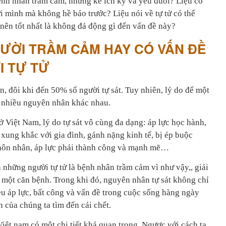
ệnh nhân trầm cảm, những kẻ ích kỷ và yếu đuối? Liệu có
ời mình mà không hề báo trước? Liệu nói về tự tử có thể
nên tốt nhất là không đả động gì đến vấn đề này?
GƯỜI TRẦM CẢM HAY CÓ VẤN ĐỀ
I TỰ TỬ
n, đôi khi đến 50% số người tự sát. Tuy nhiên, lý do để một
ừ nhiều nguyên nhân khác nhau.
Việt Nam, lý do tự sát vô cùng đa dạng: áp lực học hành,
và xung khắc với gia đình, gánh nặng kinh tế, bị ép buộc
 hôn nhân, áp lực phải thành công và mạnh mẽ…
ả những người tự tử là bệnh nhân trầm cảm vì như vậy,, giải
ị một căn bệnh. Trong khi đó, nguyên nhân tự sát không chỉ
ều áp lực, bất công và vấn đề trong cuộc sống hàng ngày
n của chúng ta tìm đến cái chết.
ệt nam có một chi tiết khá quan trọng. Ngược với cách ta