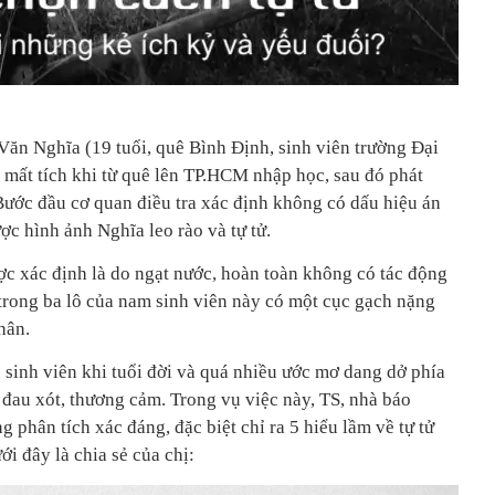
ăn Nghĩa (19 tuổi, quê Bình Định, sinh viên trường Đại
mất tích khi từ quê lên TP.HCM nhập học, sau đó phát
 Bước đầu cơ quan điều tra xác định không có dấu hiệu án
ợc hình ảnh Nghĩa leo rào và tự tử.
 xác định là do ngạt nước, hoàn toàn không có tác động
 trong ba lô của nam sinh viên này có một cục gạch nặng
hân.
 sinh viên khi tuổi đời và quá nhiều ước mơ dang dở phía
 đau xót, thương cảm. Trong vụ việc này, TS, nhà báo
phân tích xác đáng, đặc biệt chỉ ra 5 hiểu lầm về tự tử
ới đây là chia sẻ của chị: