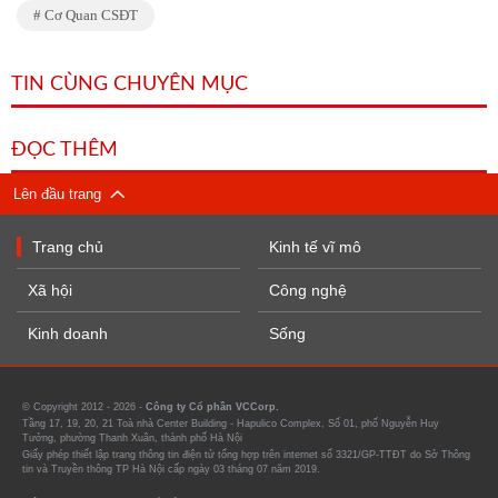
Cơ Quan CSĐT
TIN CÙNG CHUYÊN MỤC
ĐỌC THÊM
Lên đầu trang
Trang chủ
Kinh tế vĩ mô
Xã hội
Công nghệ
Kinh doanh
Sống
© Copyright 2012 - 2026 -
Công ty Cổ phần VCCorp.
Tầng 17, 19, 20, 21 Toà nhà Center Building - Hapulico Complex, Số 01, phố Nguyễn Huy
Tưởng, phường Thanh Xuân, thành phố Hà Nội
Giấy phép thiết lập trang thông tin điện tử tổng hợp trên internet số 3321/GP-TTĐT do Sở Thông
tin và Truyền thông TP Hà Nội cấp ngày 03 tháng 07 năm 2019.