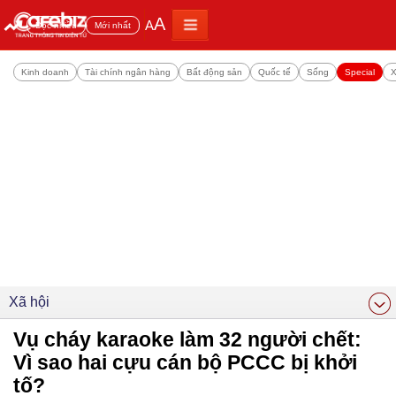
A
A
Đọc nhiều
Mới nhất
Kinh doanh
Tài chính ngân hàng
Bất động sản
Quốc tế
Sống
Special
X
Xã hội
Vụ cháy karaoke làm 32 người chết:
Vì sao hai cựu cán bộ PCCC bị khởi
tố?