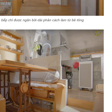
bếp chỉ được ngăn bởi dải phân cách làm từ bê tông