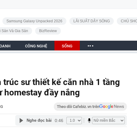
Samsung Galaxy Unpacked 2026
LÃI SUẤT DẬY SÓNG
CHỦ SHO
i Sản Và Gia Sản
BizReview
DOANH
CÔNG NGHỆ
SỐNG
 trúc sư thiết kế căn nhà 1 tầng
ư homestay đầy nắng
NG
Theo dõi Cafebiz.vn trên
0:46
Nghe đọc bài