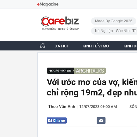
Bỏ qua điều hướng
CafeBiz - Trang chủ
Made By Google 2026
Kế Nghiệp - Góc Nhìn Tà
XÃ HỘI
KINH TẾ VĨ MÔ
KINH 
Với ước mơ của vợ, kiến
chỉ rộng 19m2, đẹp nh
|
Theo Vân Anh
|
12/07/2023 09:00 AM
SỐ