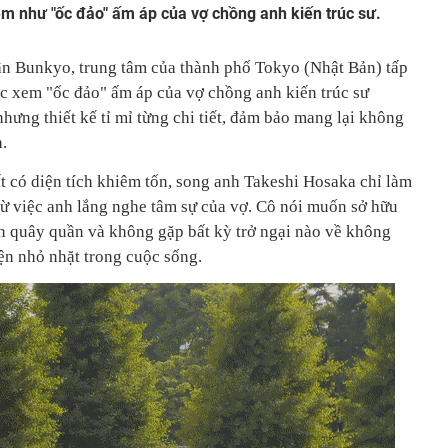
 như "ốc đảo" ấm áp của vợ chồng anh kiến trúc sư.
ận Bunkyo, trung tâm của thành phố Tokyo (Nhật Bản) tấp
c xem "ốc đảo" ấm áp của vợ chồng anh kiến trúc sư
ưng thiết kế tỉ mỉ từng chi tiết, đảm bảo mang lại không
.
 có diện tích khiêm tốn, song anh Takeshi Hosaka chỉ làm
 từ việc anh lắng nghe tâm sự của vợ. Cô nói muốn sở hữu
ên quây quần và không gặp bất kỳ trở ngại nào về không
ện nhỏ nhặt trong cuộc sống.