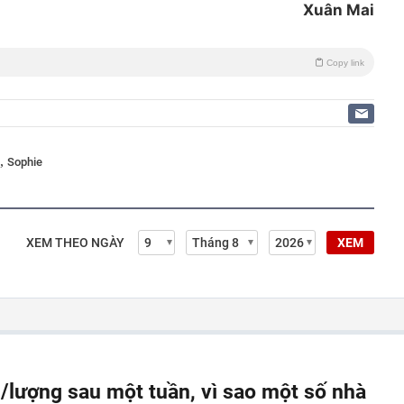
Xuân Mai
Copy link
,
Sophie
XEM THEO NGÀY
XEM
g/lượng sau một tuần, vì sao một số nhà