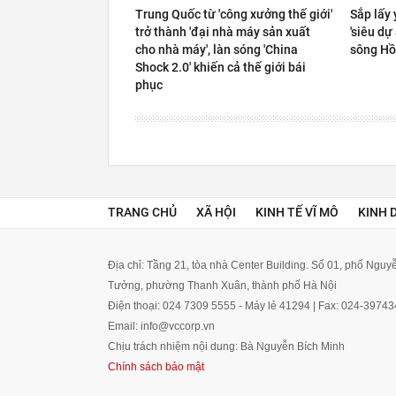
Trung Quốc từ 'công xưởng thế giới'
Sắp lấy 
trở thành 'đại nhà máy sản xuất
'siêu dự
cho nhà máy', làn sóng 'China
sông H
Shock 2.0' khiến cả thế giới bái
phục
TRANG CHỦ
XÃ HỘI
KINH TẾ VĨ MÔ
KINH 
Địa chỉ: Tầng 21, tòa nhà Center Building. Số 01, phố Ngu
Tưởng, phường Thanh Xuân, thành phố Hà Nội
Điện thoại: 024 7309 5555 - Máy lẻ 41294 | Fax: 024-3974
Email: info@vccorp.vn
Chịu trách nhiệm nội dung: Bà Nguyễn Bích Minh
Chính sách bảo mật