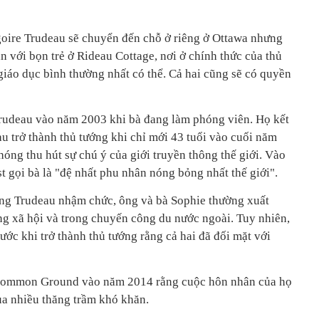
goire Trudeau sẽ chuyển đến chỗ ở riêng ở Ottawa nhưng
n với bọn trẻ ở Rideau Cottage, nơi ở chính thức của thủ
iáo dục bình thường nhất có thể. Cả hai cũng sẽ có quyền
rudeau vào năm 2003 khi bà đang làm phóng viên. Họ kết
u trở thành thủ tướng khi chỉ mới 43 tuổi vào cuối năm
óng thu hút sự chú ý của giới truyền thông thế giới. Vào
 gọi bà là "đệ nhất phu nhân nóng bỏng nhất thế giới".
ng Trudeau nhậm chức, ông và bà Sophie thường xuất
ng xã hội và trong chuyến công du nước ngoài. Tuy nhiên,
ước khi trở thành thủ tướng rằng cả hai đã đối mặt với
 Common Ground vào năm 2014 rằng cuộc hôn nhân của họ
ua nhiều thăng trầm khó khăn.