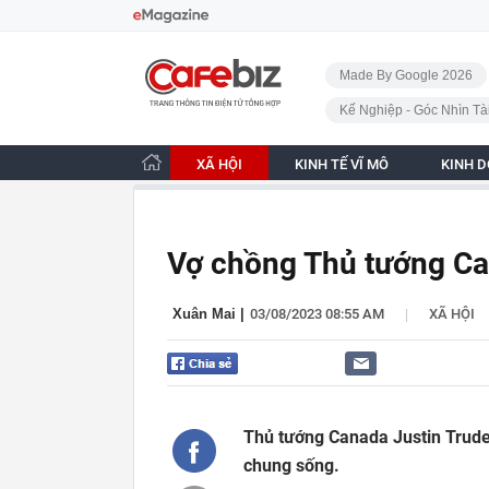
Bỏ qua điều hướng
CafeBiz - Trang chủ
Made By Google 2026
Kế Nghiệp - Góc Nhìn Tà
XÃ HỘI
KINH TẾ VĨ MÔ
KINH 
Vợ chồng Thủ tướng Ca
|
Xuân Mai
|
03/08/2023 08:55 AM
XÃ HỘI
Thủ tướng Canada Justin Trude
chung sống.