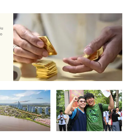
n
ều
do