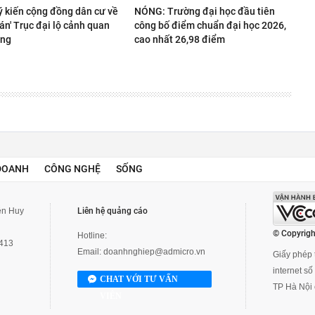
ý kiến cộng đồng dân cư về
NÓNG: Trường đại học đầu tiên
 án' Trục đại lộ cảnh quan
công bố điểm chuẩn đại học 2026,
ồng
cao nhất 26,98 điểm
DOANH
CÔNG NGHỆ
SỐNG
yễn Huy
Liên hệ quảng cáo
© Copyrigh
Hotline:
3413
Email:
doanhnghiep@admicro.vn
Giấy phép t
internet s
CHAT VỚI TƯ VẤN
TP Hà Nội 
VIÊN