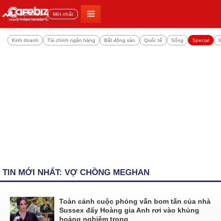
Đọc nhiều
Mới nhất
Kinh doanh
Tài chính ngân hàng
Bất động sản
Quốc tế
Sống
Special
X
TIN MỚI NHẤT: VỢ CHỒNG MEGHAN
Toàn cảnh cuộc phỏng vấn bom tấn của nhà
Sussex đẩy Hoàng gia Anh rơi vào khủng
hoảng nghiêm trọng