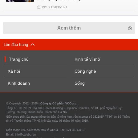
19:18 13/03/2021
Xem thêm
Lên đầu trang
Trang chủ
Kinh tế vĩ mô
Xã hội
Công nghệ
Kinh doanh
Sống
© Copyright 2012 - 2026 -
Công ty Cổ phần VCCorp.
Tầng 17, 19, 20, 21 Toà nhà Center Building - Hapulico Complex, Số 01, phố Nguyễn Huy
Tưởng, phường Thanh Xuân, thành phố Hà Nội
Giấy phép thiết lập trang thông tin điện tử tổng hợp trên internet số 3321/GP-TTĐT do Sở Thông
tin và Truyền thông TP Hà Nội cấp ngày 03 tháng 07 năm 2019.
Điện thoại: 024 7309 5555 Máy lẻ 41294. Fax: 024-39743413
Email: info@cafebiz.vn