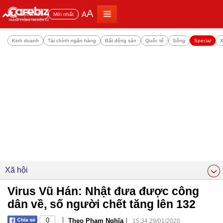
A
A
Đọc nhiều
Mới nhất
Kinh doanh
Tài chính ngân hàng
Bất động sản
Quốc tế
Sống
Special
X
Xã hội
Virus Vũ Hán: Nhật đưa được công
dân về, số người chết tăng lên 132
|
|
0
Theo Phạm Nghĩa
15:34 29/01/2020