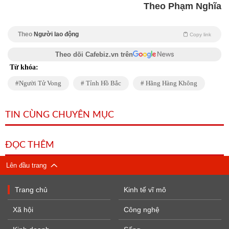
Theo Phạm Nghĩa
Theo
Người lao động
Copy link
Theo dõi Cafebiz.vn trên
Từ khóa:
Người Tử Vong
Tỉnh Hồ Bắc
Hãng Hàng Không
TIN CÙNG CHUYÊN MỤC
ĐỌC THÊM
Lên đầu trang
Trang chủ
Kinh tế vĩ mô
Xã hội
Công nghệ