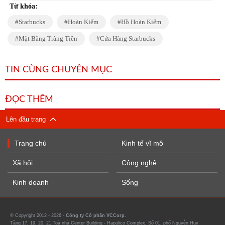
Từ khóa:
Starbucks
Hoàn Kiếm
Hồ Hoàn Kiếm
Mặt Bằng Tràng Tiền
Cửa Hàng Starbucks
TIN CÙNG CHUYÊN MỤC
ĐỌC THÊM
Lên đầu trang
Trang chủ
Kinh tế vĩ mô
Xã hội
Công nghệ
Kinh doanh
Sống
© Copyright 2012 - 2026 -
Công ty Cổ phần VCCorp.
Tầng 17, 19, 20, 21 Toà nhà Center Building - Hapulico Complex, Số 01, phố Nguyễn Huy