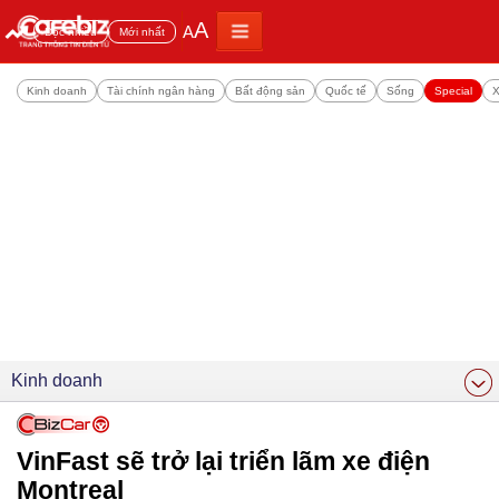
A
A
Đọc nhiều
Mới nhất
Kinh doanh
Tài chính ngân hàng
Bất động sản
Quốc tế
Sống
Special
X
Kinh doanh
VinFast sẽ trở lại triển lãm xe điện
Montreal