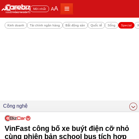
A
A
Đọc nhiều
Mới nhất
Kinh doanh
Tài chính ngân hàng
Bất động sản
Quốc tế
Sống
Special
X
Công nghệ
VinFast công bố xe buýt điện cỡ nhỏ
cùng phiên bản school bus tích hợp