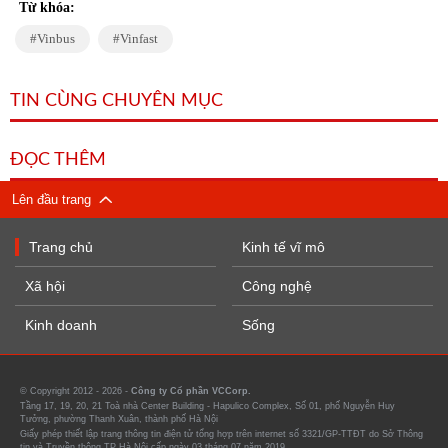
Từ khóa:
Vinbus
Vinfast
TIN CÙNG CHUYÊN MỤC
ĐỌC THÊM
Lên đầu trang
Trang chủ
Kinh tế vĩ mô
Xã hội
Công nghệ
Kinh doanh
Sống
© Copyright 2012 - 2026 -
Công ty Cổ phần VCCorp.
Tầng 17, 19, 20, 21 Toà nhà Center Building - Hapulico Complex, Số 01, phố Nguyễn Huy
Tưởng, phường Thanh Xuân, thành phố Hà Nội
Giấy phép thiết lập trang thông tin điện tử tổng hợp trên internet số 3321/GP-TTĐT do Sở Thông
tin và Truyền thông TP Hà Nội cấp ngày 03 tháng 07 năm 2019.