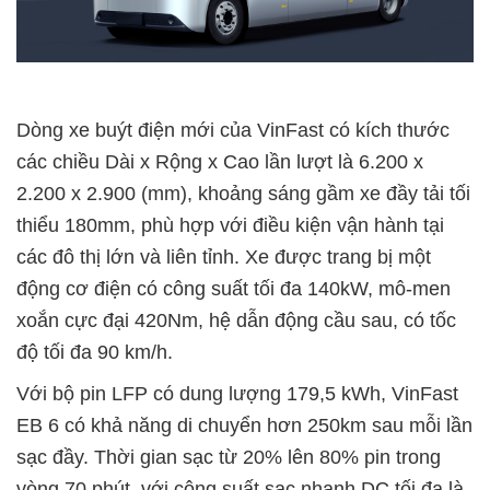
Dòng xe buýt điện mới của VinFast có kích thước
các chiều Dài x Rộng x Cao lần lượt là 6.200 x
2.200 x 2.900 (mm), khoảng sáng gầm xe đầy tải tối
thiểu 180mm, phù hợp với điều kiện vận hành tại
các đô thị lớn và liên tỉnh. Xe được trang bị một
động cơ điện có công suất tối đa 140kW, mô-men
xoắn cực đại 420Nm, hệ dẫn động cầu sau, có tốc
độ tối đa 90 km/h.
Với bộ pin LFP có dung lượng 179,5 kWh, VinFast
EB 6 có khả năng di chuyển hơn 250km sau mỗi lần
sạc đầy. Thời gian sạc từ 20% lên 80% pin trong
vòng 70 phút, với công suất sạc nhanh DC tối đa là