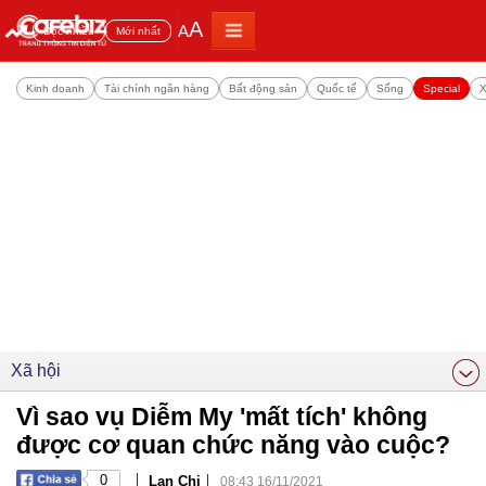
A
A
Đọc nhiều
Mới nhất
Kinh doanh
Tài chính ngân hàng
Bất động sản
Quốc tế
Sống
Special
X
Xã hội
Vì sao vụ Diễm My 'mất tích' không
được cơ quan chức năng vào cuộc?
|
|
0
Lan Chi
08:43 16/11/2021