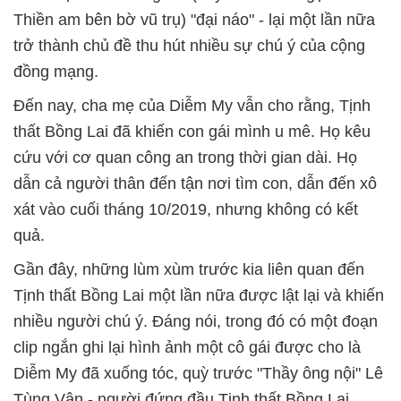
Thiền am bên bờ vũ trụ) "đại náo" - lại một lần nữa
trở thành chủ đề thu hút nhiều sự chú ý của cộng
đồng mạng.
Đến nay, cha mẹ của Diễm My vẫn cho rằng, Tịnh
thất Bồng Lai đã khiến con gái mình u mê. Họ kêu
cứu với cơ quan công an trong thời gian dài. Họ
dẫn cả người thân đến tận nơi tìm con, dẫn đến xô
xát vào cuối tháng 10/2019, nhưng không có kết
quả.
Gần đây, những lùm xùm trước kia liên quan đến
Tịnh thất Bồng Lai một lần nữa được lật lại và khiến
nhiều người chú ý. Đáng nói, trong đó có một đoạn
clip ngắn ghi lại hình ảnh một cô gái được cho là
Diễm My đã xuống tóc, quỳ trước "Thầy ông nội" Lê
Tùng Vân - người đứng đầu Tịnh thất Bồng Lai.