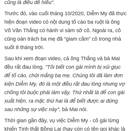
cũng là điều dễ hiểu".
Trước đó, vào cuối tháng 10/2020, Diễm My đã thực
hiện đoạn video có nội dung tố cáo ba ruột là ông
Võ Văn Thắng có hành vi sàm sỡ cô. Ngoài ra, cô
cũng oán trách ba mẹ đã "giam cầm" cô trong nhà
suốt 8 tháng trời.
Sau khi xem đoạn video, cả ông Thắng và bà Mai
đều rất đau lòng.
"Tôi biết con gái mình bị xúi giục
để tố cáo, chửi mắng ba mẹ. Chúng tôi đã làm đơn
kiện Diễm My, đó là một điều rất đau lòng nhưng vợ
chồng tôi buộc phải làm vậy. Thứ nhất là để con gái
xuất hiện, ra mặt; thứ hai là để biết được ai đứng
sau những sự việc này"
, bà Mai nói.
Thời gian gần đây, vụ việc Diễm My - cô gái từng
khiến Tịnh thất Bồng Lai (hay còn có tên gọi khác là