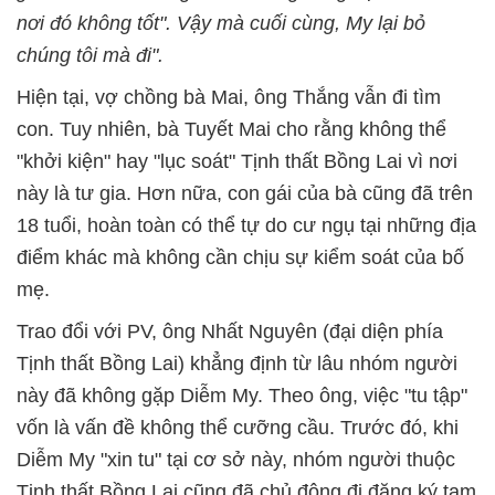
nơi đó không tốt". Vậy mà cuối cùng, My lại bỏ
chúng tôi mà đi".
Hiện tại, vợ chồng bà Mai, ông Thắng vẫn đi tìm
con. Tuy nhiên, bà Tuyết Mai cho rằng không thể
"khởi kiện" hay "lục soát" Tịnh thất Bồng Lai vì nơi
này là tư gia. Hơn nữa, con gái của bà cũng đã trên
18 tuổi, hoàn toàn có thể tự do cư ngụ tại những địa
điểm khác mà không cần chịu sự kiểm soát của bố
mẹ.
Trao đổi với PV, ông Nhất Nguyên (đại diện phía
Tịnh thất Bồng Lai) khẳng định từ lâu nhóm người
này đã không gặp Diễm My. Theo ông, việc "tu tập"
vốn là vấn đề không thể cưỡng cầu. Trước đó, khi
Diễm My "xin tu" tại cơ sở này, nhóm người thuộc
Tịnh thất Bồng Lai cũng đã chủ động đi đăng ký tạm