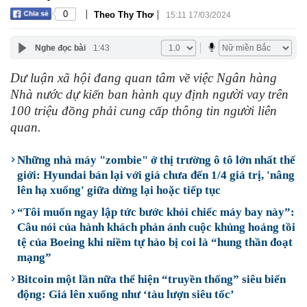
|
|
0
Theo Thy Thơ
15:11 17/03/2024
Nghe đọc bài
1:43
Dư luận xã hội đang quan tâm về việc Ngân hàng
Nhà nước dự kiến ban hành quy định người vay trên
100 triệu đồng phải cung cấp thông tin người liên
quan.
Những nhà máy "zombie" ở thị trường ô tô lớn nhất thế
giới: Hyundai bán lại với giá chưa đến 1/4 giá trị, 'nâng
lên hạ xuống' giữa dừng lại hoặc tiếp tục
“Tôi muốn ngay lập tức bước khỏi chiếc máy bay này”:
Câu nói của hành khách phản ánh cuộc khủng hoảng tồi
tệ của Boeing khi niềm tự hào bị coi là “hung thần đoạt
mạng”
Bitcoin một lần nữa thể hiện “truyền thống” siêu biến
động: Giá lên xuống như ‘tàu lượn siêu tốc’