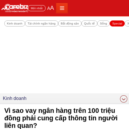
A
A
Đọc nhiều
Mới nhất
Kinh doanh
Tài chính ngân hàng
Bất động sản
Quốc tế
Sống
Special
X
Kinh doanh
Vì sao vay ngân hàng trên 100 triệu
đồng phải cung cấp thông tin người
liên quan?