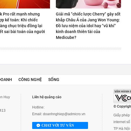
 Pro rất mạnh nhưng
Giải mã "chiếc lược Cherry" gây sốt
p kế toán: Khi chiếc
khắp Châu Á của Jang Won Young:
àng chục triệu đồng lại
Đồ lưu niệm của idol hay "vũ khí"
ết sai bài toán của người
kinh doanh thiên tài của
Medicube?
DOANH
CÔNG NGHỆ
SỐNG
yễn Huy
Liên hệ quảng cáo
© Copyrigh
Hotline:
3413
Email:
doanhnghiep@admicro.vn
Giấy phép t
internet s
CHAT VỚI TƯ VẤN
TP Hà Nội 