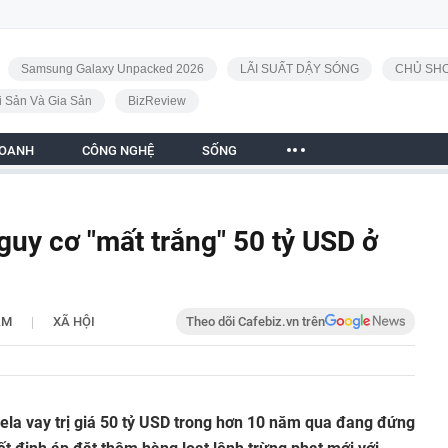
Samsung Galaxy Unpacked 2026
LÃI SUẤT DẬY SÓNG
CHỦ SHO
i Sản Và Gia Sản
BizReview
DOANH
CÔNG NGHỆ
SỐNG
guy cơ "mất trắng" 50 tỷ USD ở
|
AM
XÃ HỘI
Theo dõi Cafebiz.vn trên
ela vay trị giá 50 tỷ USD trong hơn 10 năm qua đang đứng