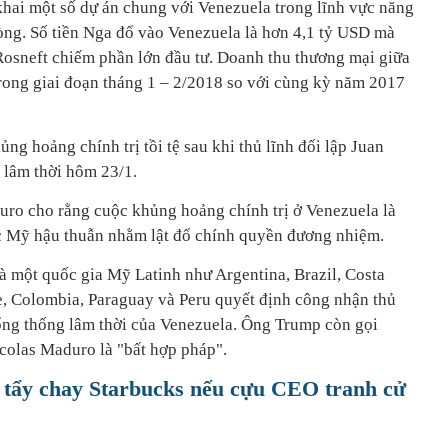
khai một số dự án chung với Venezuela trong lĩnh vực năng
ng. Số tiền Nga đổ vào Venezuela là hơn 4,1 tỷ USD mà
osneft chiếm phần lớn đầu tư. Doanh thu thương mại giữa
ong giai đoạn tháng 1 – 2/2018 so với cùng kỳ năm 2017
ng hoảng chính trị tồi tệ sau khi thủ lĩnh đối lập Juan
 lâm thời hôm 23/1.
ro cho rằng cuộc khủng hoảng chính trị ở Venezuela là
ợc Mỹ hậu thuẫn nhằm lật đổ chính quyền đương nhiệm.
 một quốc gia Mỹ Latinh như Argentina, Brazil, Costa
e, Colombia, Paraguay và Peru quyết định công nhận thủ
ổng thống lâm thời của Venezuela. Ông Trump còn gọi
colas Maduro là "bất hợp pháp".
tẩy chay Starbucks nếu cựu CEO tranh cử