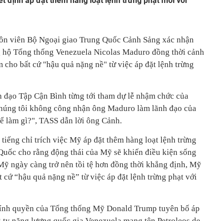
ết định áp đặt thêm hàng loạt lệnh trừng phạt mới với
gôn viên Bộ Ngoại giao Trung Quốc Cảnh Sảng xác nhận
 hộ Tổng thống Venezuela Nicolas Maduro đồng thời cảnh
 cho bất cứ "hậu quả nặng nề" từ việc áp đặt lệnh trừng
h đạo Tập Cận Bình từng tới tham dự lễ nhậm chức của
húng tôi không công nhận ông Maduro làm lãnh đạo của
để làm gì?", TASS dẫn lời ông Cảnh.
tiếng chỉ trích việc Mỹ áp đặt thêm hàng loạt lệnh trừng
Quốc cho rằng động thái của Mỹ sẽ khiến điều kiện sống
ỹ ngày càng trở nên tồi tệ hơn đồng thời khẳng định, Mỹ
t cứ “hậu quả nặng nề” từ việc áp đặt lệnh trừng phạt với
chính quyền của Tổng thống Mỹ Donald Trump tuyên bố áp
g ty năng lượng quốc gia Venezuela mang tên Petroleos de