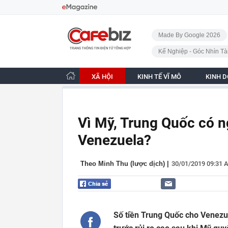
Bỏ qua điều hướng
CafeBiz - Trang chủ
Made By Google 2026
Kế Nghiệp - Góc Nhìn Tà
XÃ HỘI
KINH TẾ VĨ MÔ
KINH 
Vì Mỹ, Trung Quốc có n
Venezuela?
Theo Minh Thu (lược dịch)
|
30/01/2019 09:31 
Số tiền Trung Quốc cho Venezu