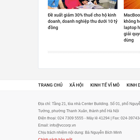
Đề xuất giảm 30% thuế cho hộ kinh
MacBook
doanh, doanh nghiệp thu dưới 10 tỷ
không hợ
đồng
laptop h
giải quy
dùng
TRANG CHỦ
XÃ HỘI
KINH TẾ VĨ MÔ
KINH 
Địa chỉ: Tầng 21, tòa nhà Center Building. Số 01, phố Ngu
Tưởng, phường Thanh Xuân, thành phố Hà Nội
Điện thoại: 024 7309 5555 - Máy lẻ 41294 | Fax: 024-3974
Email: info@vccorp.vn
Chịu trách nhiệm nội dung: Bà Nguyễn Bích Minh
Chính sách bảo mật