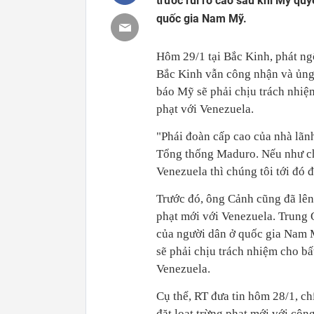
trước rủi ro cao sau khi Mỹ quy
quốc gia Nam Mỹ.
Hôm 29/1 tại Bắc Kinh, phát n
Bắc Kinh vẫn công nhận và ủng
báo Mỹ sẽ phải chịu trách nhiệm
phạt với Venezuela.
"Phái đoàn cấp cao của nhà lãn
Tổng thống Maduro. Nếu như c
Venezuela thì chúng tôi tới đó 
Trước đó, ông Cảnh cũng đã lên 
phạt mới với Venezuela. Trung 
của người dân ở quốc gia Nam M
sẽ phải chịu trách nhiệm cho bấ
Venezuela.
Cụ thể, RT đưa tin hôm 28/1, 
đặt loạt trừng phạt mới với côn