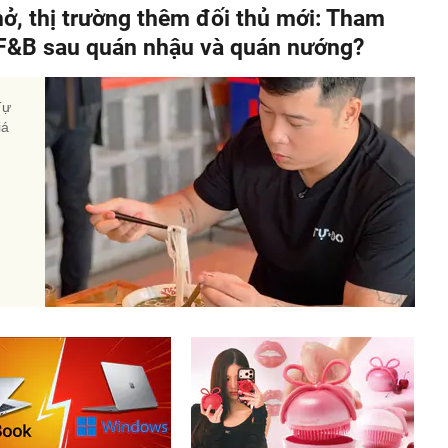
hở, thị trường thêm đối thủ mới: Tham
" F&B sau quán nhậu và quán nướng?
Tự
iá