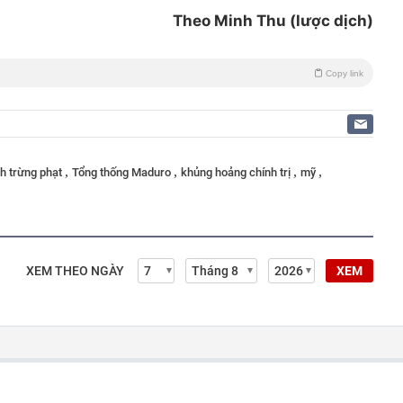
Theo Minh Thu (lược dịch)
Copy link
,
,
,
,
nh trừng phạt
Tổng thống Maduro
khủng hoảng chính trị
mỹ
XEM THEO NGÀY
XEM