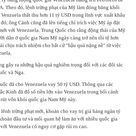
A. Theo đó, lệnh trừng phạt của Mỹ làm đóng băng khối
ến Venzuela thất thu hơn 11 tỷ USD trong lĩnh vực xuất khẩu
đó, ông Cảnh cũng đã lên tiếng chỉ trích việc Mỹ áp đặt
 mới với Venezuela. Trung Quốc cho rằng động thái của Mỹ
ười dân ở quốc gia Nam Mỹ ngày càng trở nên tồi tệ hơn
i chịu trách nhiệm cho bất cứ "hậu quả nặng nề" từ việc
zuela.
g gây ra những hậu quả nghiêm trọng đối với các đối tác
uốc và Nga.
uốc đã cho Venezuela vay 50 tỷ USD. Thông qua các
Bắc Kinh đã đổ số tiền lớn vào Venezuela trong bối cảnh
 rút vốn khỏi quốc gia Nam Mỹ này.
lênh trừng phạt mới, khoản cho vay trị giá hàng ngàn tỷ
hoản đầu tư và mối quan hệ làm ăn với nhiều quốc gia
ới Venezuela có nguy cơ gặp rủi ro cao.