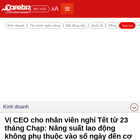
A
A
Đọc nhiều
Mới nhất
Kinh doanh
Tài chính ngân hàng
Bất động sản
Quốc tế
Sống
Special
X
Kinh doanh
Vị CEO cho nhân viên nghỉ Tết từ 23
tháng Chạp: Năng suất lao động
không phụ thuộc vào số ngày đến cơ