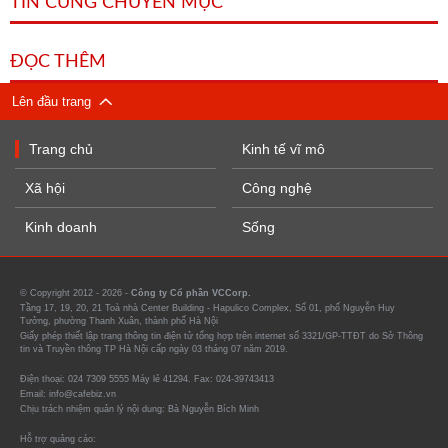
TIN CÙNG CHUYÊN MỤC
ĐỌC THÊM
Lên đầu trang
Trang chủ
Kinh tế vĩ mô
Xã hội
Công nghệ
Kinh doanh
Sống
© Copyright 2012 - 2026 -
Công ty Cổ phần VCCorp.
Tầng 17, 19, 20, 21 Toà nhà Center Building - Hapulico Complex, Số 01, phố Nguyễn Huy
Tưởng, phường Thanh Xuân, thành phố Hà Nội
Giấy phép thiết lập trang thông tin điện tử tổng hợp trên internet số 3321/GP-TTĐT do Sở Thông
tin và Truyền thông TP Hà Nội cấp ngày 03 tháng 07 năm 2019.
Điện thoại: 024 7309 5555 Máy lẻ 41294. Fax: 024-39743413
Email: info@cafebiz.vn
Chịu trách nhiệm quản lý nội dung: Bà Nguyễn Bích Minh
Hỗ trợ quảng cáo: