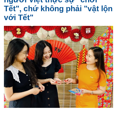
Tết", chứ không phải "vật lộn
với Tết"