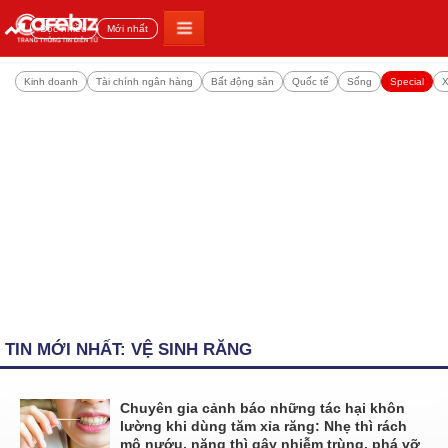
Đọc nhiều
Mới nhất
Kinh doanh
Tài chính ngân hàng
Bất động sản
Quốc tế
Sống
Special
X
TIN MỚI NHẤT: VỆ SINH RĂNG
Chuyên gia cảnh báo những tác hại khôn
lường khi dùng tăm xỉa răng: Nhẹ thì rách
mô nướu, nặng thì gây nhiễm trùng, phá vỡ