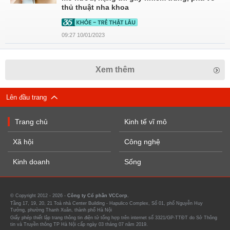
thủ thuật nha khoa
09:27 10/01/2023
Xem thêm
Lên đầu trang
Trang chủ
Kinh tế vĩ mô
Xã hội
Công nghệ
Kinh doanh
Sống
© Copyright 2012 - 2026 -
Công ty Cổ phần VCCorp.
Tầng 17, 19, 20, 21 Toà nhà Center Building - Hapulico Complex, Số 01, phố Nguyễn Huy
Tưởng, phường Thanh Xuân, thành phố Hà Nội
Giấy phép thiết lập trang thông tin điện tử tổng hợp trên internet số 3321/GP-TTĐT do Sở Thông
tin và Truyền thông TP Hà Nội cấp ngày 03 tháng 07 năm 2019.