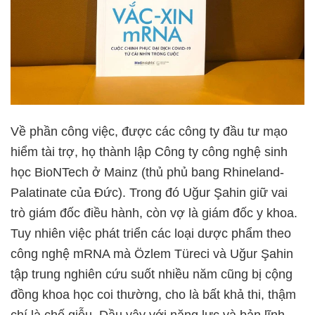
Về phần công việc, được các công ty đầu tư mạo
hiểm tài trợ, họ thành lập Công ty công nghệ sinh
học BioNTech ở Mainz (thủ phủ bang Rhineland-
Palatinate của Đức). Trong đó Uğur Şahin giữ vai
trò giám đốc điều hành, còn vợ là giám đốc y khoa.
Tuy nhiên việc phát triển các loại dược phẩm theo
công nghệ mRNA mà Özlem Türeci và Uğur Şahin
tập trung nghiên cứu suốt nhiều năm cũng bị cộng
đồng khoa học coi thường, cho là bất khả thi, thậm
chí là chế giễu. Dầu vậy với năng lực và bản lĩnh