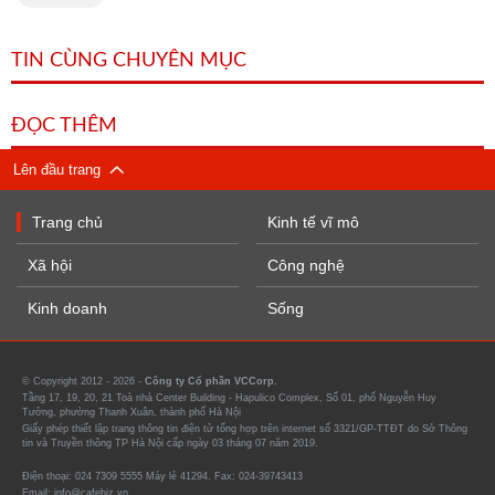
TIN CÙNG CHUYÊN MỤC
ĐỌC THÊM
Lên đầu trang
Trang chủ
Kinh tế vĩ mô
Xã hội
Công nghệ
Kinh doanh
Sống
© Copyright 2012 - 2026 -
Công ty Cổ phần VCCorp.
Tầng 17, 19, 20, 21 Toà nhà Center Building - Hapulico Complex, Số 01, phố Nguyễn Huy
Tưởng, phường Thanh Xuân, thành phố Hà Nội
Giấy phép thiết lập trang thông tin điện tử tổng hợp trên internet số 3321/GP-TTĐT do Sở Thông
tin và Truyền thông TP Hà Nội cấp ngày 03 tháng 07 năm 2019.
Điện thoại: 024 7309 5555 Máy lẻ 41294. Fax: 024-39743413
Email: info@cafebiz.vn