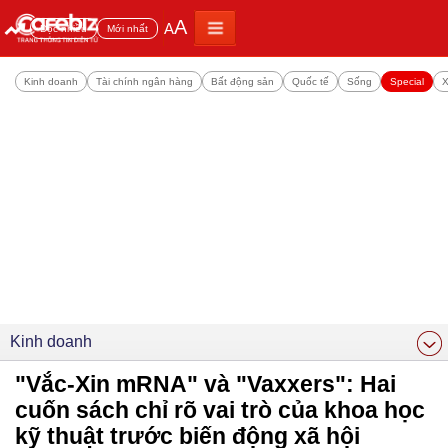
A
A
Đọc nhiều
Mới nhất
Kinh doanh
Tài chính ngân hàng
Bất động sản
Quốc tế
Sống
Special
X
Kinh doanh
"Vắc-Xin mRNA" và "Vaxxers": Hai
cuốn sách chỉ rõ vai trò của khoa học
kỹ thuật trước biến động xã hội