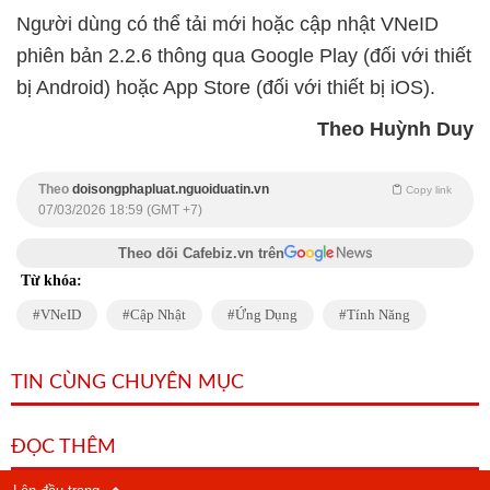
Người dùng có thể tải mới hoặc cập nhật VNeID
phiên bản 2.2.6 thông qua Google Play (đối với thiết
bị Android) hoặc App Store (đối với thiết bị iOS).
Theo Huỳnh Duy
Theo
doisongphapluat.nguoiduatin.vn
Copy link
07/03/2026 18:59 (GMT +7)
Theo dõi Cafebiz.vn trên
Từ khóa:
VNeID
Cập Nhật
Ứng Dụng
Tính Năng
TIN CÙNG CHUYÊN MỤC
ĐỌC THÊM