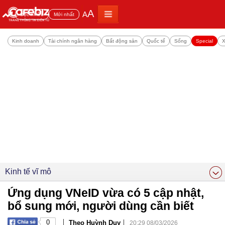
A
A
Đọc nhiều
Mới nhất
Kinh doanh
Tài chính ngân hàng
Bất động sản
Quốc tế
Sống
Special
X
Kinh tế vĩ mô
Ứng dụng VNeID vừa có 5 cập nhật,
bổ sung mới, người dùng cần biết
|
|
0
Theo Huỳnh Duy
20:29 08/03/2026