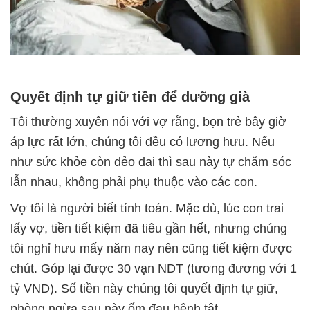
Quyết định tự giữ tiền để dưỡng già
Tôi thường xuyên nói với vợ rằng, bọn trẻ bây giờ
áp lực rất lớn, chúng tôi đều có lương hưu. Nếu
như sức khỏe còn dẻo dai thì sau này tự chăm sóc
lẫn nhau, không phải phụ thuộc vào các con.
Vợ tôi là người biết tính toán. Mặc dù, lúc con trai
lấy vợ, tiền tiết kiệm đã tiêu gần hết, nhưng chúng
tôi nghỉ hưu mấy năm nay nên cũng tiết kiệm được
chút. Góp lại được 30 vạn NDT (tương đương với 1
tỷ VND). Số tiền này chúng tôi quyết định tự giữ,
phòng ngừa sau này ốm đau bệnh tật.