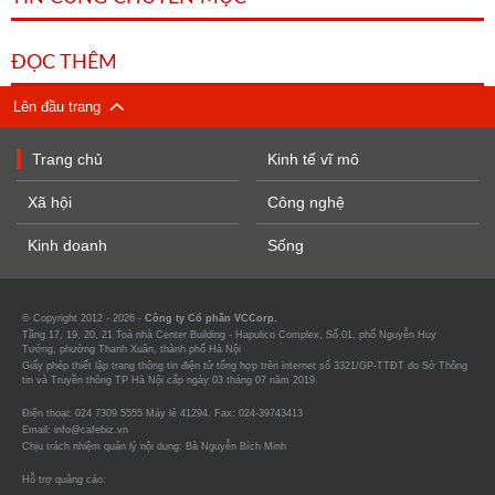
ĐỌC THÊM
Lên đầu trang
Trang chủ
Kinh tế vĩ mô
Xã hội
Công nghệ
Kinh doanh
Sống
© Copyright 2012 - 2026 -
Công ty Cổ phần VCCorp.
Tầng 17, 19, 20, 21 Toà nhà Center Building - Hapulico Complex, Số 01, phố Nguyễn Huy
Tưởng, phường Thanh Xuân, thành phố Hà Nội
Giấy phép thiết lập trang thông tin điện tử tổng hợp trên internet số 3321/GP-TTĐT do Sở Thông
tin và Truyền thông TP Hà Nội cấp ngày 03 tháng 07 năm 2019.
Điện thoại: 024 7309 5555 Máy lẻ 41294. Fax: 024-39743413
Email: info@cafebiz.vn
Chịu trách nhiệm quản lý nội dung: Bà Nguyễn Bích Minh
Hỗ trợ quảng cáo: