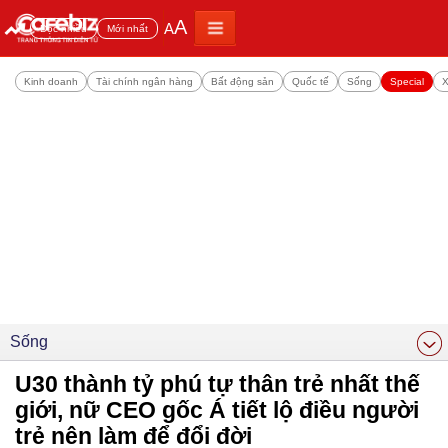
A
A
Đọc nhiều
Mới nhất
Kinh doanh
Tài chính ngân hàng
Bất động sản
Quốc tế
Sống
Special
X
Sống
U30 thành tỷ phú tự thân trẻ nhất thế
giới, nữ CEO gốc Á tiết lộ điều người
trẻ nên làm để đổi đời