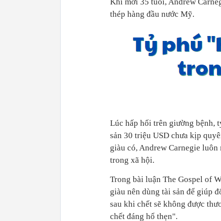
Khi mới 35 tuổi, Andrew Carneg
thép hàng đầu nước Mỹ.
Lúc hấp hối trên giường bệnh, t
sản 30 triệu USD chưa kịp quyê
giàu có, Andrew Carnegie luôn
trong xã hội.
Trong bài luận The Gospel of W
giàu nên dùng tài sản để giúp đỡ
sau khi chết sẽ không được thươ
chết đáng hổ thẹn".