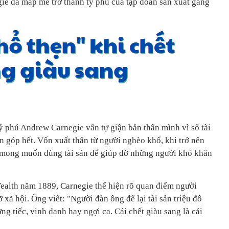
ie đã mấp mé trở thành tỷ phú của tập đoàn sản xuất gang
ỷ phú Andrew Carnegie vẫn tự giận bản thân mình vì số tài
n góp hết. Vốn xuất thân từ người nghèo khổ, khi trở nên
 mong muốn dùng tài sản để giúp đỡ những người khó khăn
ealth năm 1889, Carnegie thể hiện rõ quan điểm người
 xã hội. Ông viết: "Người đàn ông để lại tài sản triệu đô
ng tiếc, vinh danh hay ngợi ca. Cái chết giàu sang là cái