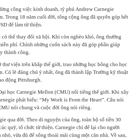
 dừng công việc kinh doanh, tỷ phú Andrew Carnegie
ện. Trong 18 năm cuối đời, tổng cộng ông đã quyên góp hết
SD để làm từ thiện.
 có thể thay đổi xã hội. Khi còn nghèo khó, ông thường
miễn phí. Chính những cuốn sách này đã góp phần giúp
ày thành công.
0 thư viện trên khắp thế giới, trao những học bổng cho học
ên. Có lẽ đáng chú ý nhất, ông đã thành lập Trường kỹ thuật
ao động Pittsburgh.
 Đại học Carnegie Mellon (CMU) nổi tiếng thế giới. Khi xây
rnegie phát biểu: “My Work is From the Heart”. Câu nói
CMU nói chung và cuộc đời ông nói riêng.
e qua đời. Theo di nguyện của ông, toàn bộ số tiền 30
c quỹ, tổ chức từ thiện. Carnegie chỉ để lại cho người
n nhỏ, vừa đủ để sống thoải mái cùng một căn nhà. Về sau,