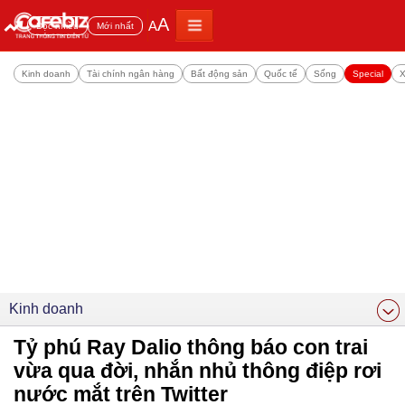
A
A
Đọc nhiều
Mới nhất
Kinh doanh
Tài chính ngân hàng
Bất động sản
Quốc tế
Sống
Special
X
Kinh doanh
Tỷ phú Ray Dalio thông báo con trai
vừa qua đời, nhắn nhủ thông điệp rơi
nước mắt trên Twitter