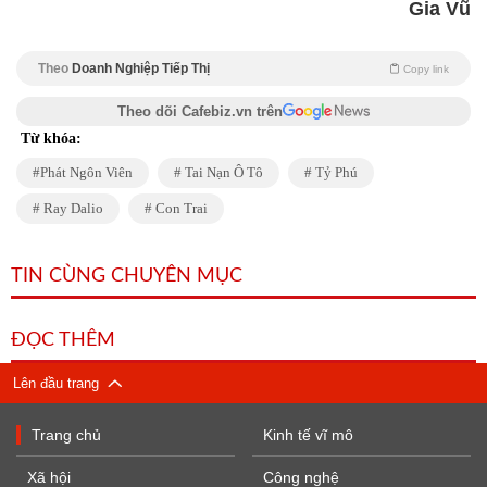
Gia Vũ
Theo
Doanh Nghiệp Tiếp Thị
Copy link
Theo dõi Cafebiz.vn trên
Từ khóa:
Phát Ngôn Viên
Tai Nạn Ô Tô
Tỷ Phú
Ray Dalio
Con Trai
TIN CÙNG CHUYÊN MỤC
ĐỌC THÊM
Lên đầu trang
Trang chủ
Kinh tế vĩ mô
Xã hội
Công nghệ