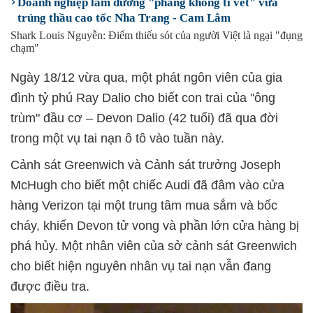
Doanh nghiệp làm đường "phẳng không tì vết" vừa
trúng thầu cao tốc Nha Trang - Cam Lâm
Shark Louis Nguyễn: Điểm thiếu sót của người Việt là ngại "đụng
chạm"
Ngày 18/12 vừa qua, một phát ngôn viên của gia
đình tỷ phú Ray Dalio cho biết con trai của "ông
trùm" đầu cơ – Devon Dalio (42 tuổi) đã qua đời
trong một vụ tai nạn ô tô vào tuần này.
Cảnh sát Greenwich và Cảnh sát trưởng Joseph
McHugh cho biết một chiếc Audi đã đâm vào cửa
hàng Verizon tại một trung tâm mua sắm và bốc
cháy, khiến Devon tử vong và phần lớn cửa hàng bị
phá hủy. Một nhân viên của sở cảnh sát Greenwich
cho biết hiện nguyên nhân vụ tai nạn vẫn đang
được điều tra.