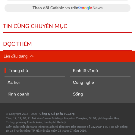
Theo dõi Cafebiz.vn trên
TIN CÙNG CHUYÊN MỤC
ĐỌC THÊM
Lên đầu trang
Trang chủ
Kinh tế vĩ mô
Xã hội
Công nghệ
Kinh doanh
Sống
© Copyright 2012 - 2026 -
Công ty Cổ phần VCCorp.
Tầng 17, 19, 20, 21 Toà nhà Center Building - Hapulico Complex, Số 01, phố Nguyễn Huy
Tưởng, phường Thanh Xuân, thành phố Hà Nội
Giấy phép thiết lập trang thông tin điện tử tổng hợp trên internet số 3321/GP-TTĐT do Sở Thông
tin và Truyền thông TP Hà Nội cấp ngày 03 tháng 07 năm 2019.