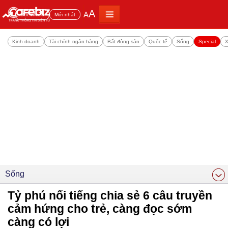
A
A
Đọc nhiều
Mới nhất
Kinh doanh
Tài chính ngân hàng
Bất động sản
Quốc tế
Sống
Special
X
Sống
Tỷ phú nổi tiếng chia sẻ 6 câu truyền
cảm hứng cho trẻ, càng đọc sớm
càng có lợi