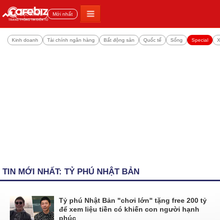
Đọc nhiều
Mới nhất
Kinh doanh
Tài chính ngân hàng
Bất động sản
Quốc tế
Sống
Special
X
TIN MỚI NHẤT: TỶ PHÚ NHẬT BẢN
Tỷ phú Nhật Bản "chơi lớn" tặng free 200 tỷ
để xem liệu tiền có khiến con người hạnh
phúc