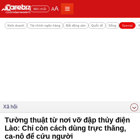
A
A
Đọc nhiều
Mới nhất
Kinh doanh
Tài chính ngân hàng
Bất động sản
Quốc tế
Sống
Special
X
Xã hội
Tường thuật từ nơi vỡ đập thủy điện
Lào: Chỉ còn cách dùng trực thăng,
ca-nô để cứu người