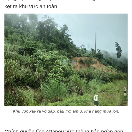
kẹt ra khu vực an toàn.
Khu vực xảy ra vỡ đập, bầu trời âm u, khả năng mưa lớn.
Chính quyền tỉnh Attapeu vừa thông báo ngắn gọn: