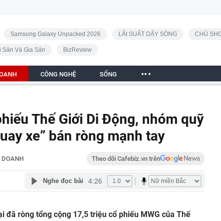
Samsung Galaxy Unpacked 2026
LÃI SUẤT DẬY SÓNG
CHỦ SHO
i Sản Và Gia Sản
BizReview
DOANH
CÔNG NGHỆ
SỐNG
hiếu Thế Giới Di Động, nhóm quỹ
quay xe” bán ròng mạnh tay
H DOANH
Theo dõi Cafebiz.vn trên
4:26
Nghe đọc bài
ại đã ròng tổng cộng 17,5 triệu cổ phiếu MWG của Thế