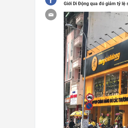
Giới Di Động qua đó giảm tỷ lệ