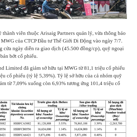
 thành viên thuộc Arisaig Partners quản lý, vừa thông báo
iếu MWG của CTCP Đầu tư Thế Giới Di Động vào ngày 7/7.
 cửa ngày diễn ra giao dịch (45.500 đồng/cp), quỹ ngoại
 bán bớt cổ phiếu.
und Limited đã giảm sở hữu tại MWG từ 81,1 triệu cổ phiếu
iệu cổ phiếu (tỷ lệ 5,39%). Tỷ lệ sở hữu của cả nhóm quỹ
iảm từ 7,09% xuống còn 6,93% tương ứng 101,4 triệu cổ