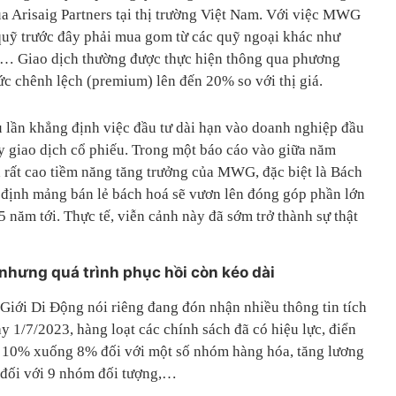
ủa Arisaig Partners tại thị trường Việt Nam. Với việc MWG
uỹ trước đây phải mua gom từ các quỹ ngoại khác như
d,… Giao dịch thường được thực hiện thông qua phương
c chênh lệch (premium) lên đến 20% so với thị giá.
lần khẳng định việc đầu tư dài hạn vào doanh nghiệp đầu
y giao dịch cổ phiếu. Trong một báo cáo vào giữa năm
á rất cao tiềm năng tăng trưởng của MWG, đặc biệt là Bách
định mảng bán lẻ bách hoá sẽ vươn lên đóng góp phần lớn
năm tới. Thực tế, viễn cảnh này đã sớm trở thành sự thật
nhưng quá trình phục hồi còn kéo dài
Giới Di Động nói riêng đang đón nhận nhiều thông tin tích
ày 1/7/2023, hàng loạt các chính sách đã có hiệu lực, điển
ừ 10% xuống 8% đối với một số nhóm hàng hóa, tăng lương
g đối với 9 nhóm đối tượng,…