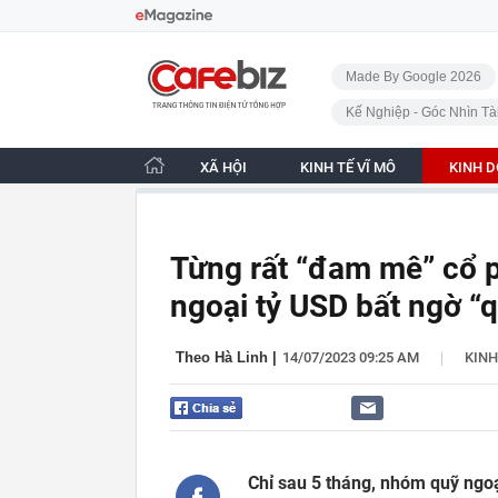
Bỏ qua điều hướng
CafeBiz - Trang chủ
Made By Google 2026
Kế Nghiệp - Góc Nhìn Tà
XÃ HỘI
KINH TẾ VĨ MÔ
KINH 
Từng rất “đam mê” cổ p
ngoại tỷ USD bất ngờ “
|
Theo Hà Linh
|
14/07/2023 09:25 AM
KIN
Chỉ sau 5 tháng, nhóm quỹ ngo