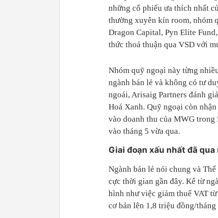
những cổ phiếu ưa thích nhất c
thường xuyên kín room, nhóm q
Dragon Capital, Pyn Elite Fun
thức thoả thuận qua VSD với mứ
Nhóm quỹ ngoại này từng nhiều 
ngành bán lẻ và không có tư du
ngoái, Arisaig Partners đánh gi
Hoá Xanh. Quỹ ngoại còn nhận 
vào doanh thu của MWG trong 5 
vào tháng 5 vừa qua.
Giai đoạn xấu nhất đã qua 
Ngành bán lẻ nói chung và Thế 
cực thời gian gần đây. Kể từ ng
hình như việc giảm thuế VAT t
cơ bản lên 1,8 triệu đồng/thán