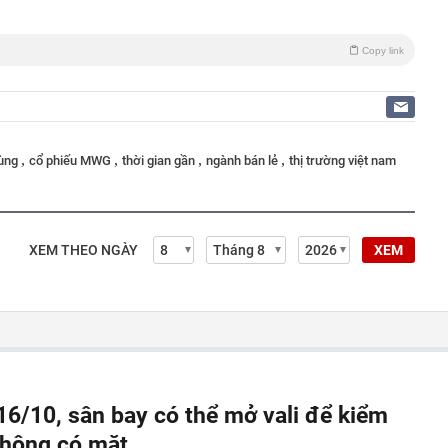
Copy link
,
,
,
,
dùng
cổ phiếu MWG
thời gian gần
ngành bán lẻ
thị trường việt nam
XEM THEO NGÀY
XEM
 16/10, sân bay có thể mở vali để kiểm
không có mặt