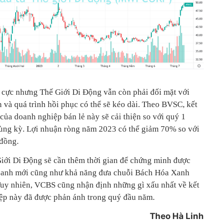
h cực nhưng Thế Giới Di Động vẫn còn phải đối mặt với
 và quá trình hồi phục có thể sẽ kéo dài. Theo BVSC, kết
i của doanh nghiệp bán lẻ này sẽ cải thiện so với quý 1
i cùng kỳ. Lợi nhuận ròng năm 2023 có thể giảm 70% so với
đồng.
iới Di Động sẽ cần thêm thời gian để chứng minh được
doanh mới cũng như khả năng đưa chuỗi Bách Hóa Xanh
Tuy nhiên, VCBS cũng nhận định những gì xấu nhất về kết
ệp này đã được phản ánh trong quý đầu năm.
Theo Hà Linh