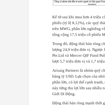
Kể từ sau khi mua hơn 4 triệu c
phiếu (tỷ lệ 8,12%), các quỹ th
trên MWG, phần lớn nghiêng về 
tổng cộng 17,5 triệu cổ phiếu
Trong đó, động thái bán ròng c
lượng 24,9 triệu đơn vị. Ngược
Pte.Ltd và Mercer QIF Fund Pu
lượt 5,7 triệu đơn vị và 1,7 triệu
Arisaig Partners là nhóm quỹ c
hàng tỷ USD. Lựa chọn của nhóm
phần lớn, có lợi thế cạnh tranh
này từng thu lợi lớn sau nhiều
Giới Di Động.
Động thái bán ròng mạnh thời 