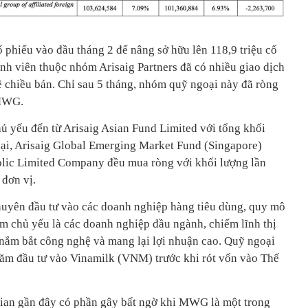
ổ phiếu vào đầu tháng 2 để nâng sở hữu lên 118,9 triệu cổ
ành viên thuộc nhóm Arisaig Partners đã có nhiều giao dịch
chiều bán. Chỉ sau 5 tháng, nhóm quỹ ngoại này đã ròng
 MWG.
hủ yếu đến từ Arisaig Asian Fund Limited với tổng khối
 lại, Arisaig Global Emerging Market Fund (Singapore)
blic Limited Company đều mua ròng với khối lượng lần
 đơn vị.
huyên đầu tư vào các doanh nghiệp hàng tiêu dùng, quy mô
 chủ yếu là các doanh nghiệp đầu ngành, chiếm lĩnh thị
, nắm bắt công nghệ và mang lại lợi nhuận cao. Quỹ ngoại
 năm đầu tư vào Vinamilk (VNM) trước khi rót vốn vào Thế
gian gần đây có phần gây bất ngờ khi MWG là một trong