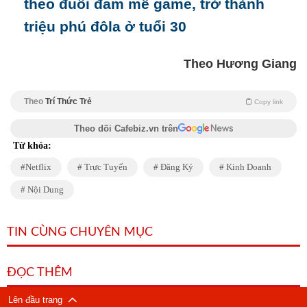
theo đuổi đam mê game, trở thành
triệu phú đôla ở tuổi 30
Theo Hương Giang
Theo
Trí Thức Trẻ
Copy link
Theo dõi Cafebiz.vn trên
Từ khóa:
Netflix
Trực Tuyến
Đăng Ký
Kinh Doanh
Nội Dung
TIN CÙNG CHUYÊN MỤC
ĐỌC THÊM
Lên đầu trang