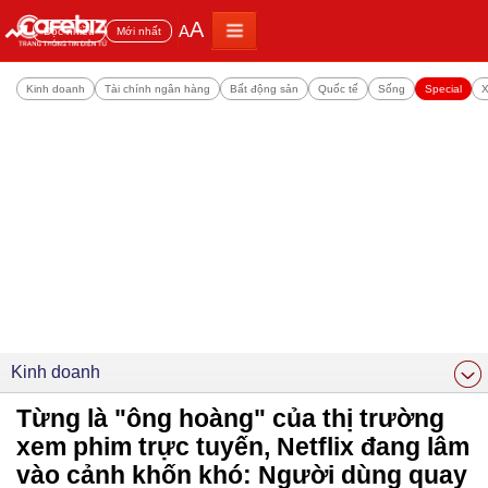
A
A
Đọc nhiều
Mới nhất
Kinh doanh
Tài chính ngân hàng
Bất động sản
Quốc tế
Sống
Special
X
Kinh doanh
Từng là "ông hoàng" của thị trường
xem phim trực tuyến, Netflix đang lâm
vào cảnh khốn khó: Người dùng quay