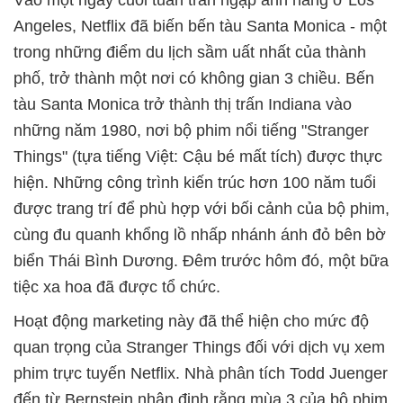
Vào một ngày cuối tuần tràn ngập ánh nắng ở Los
Angeles, Netflix đã biến bến tàu Santa Monica - một
trong những điểm du lịch sầm uất nhất của thành
phố, trở thành một nơi có không gian 3 chiều. Bến
tàu Santa Monica trở thành thị trấn Indiana vào
những năm 1980, nơi bộ phim nổi tiếng "Stranger
Things" (tựa tiếng Việt: Cậu bé mất tích) được thực
hiện. Những công trình kiến trúc hơn 100 năm tuổi
được trang trí để phù hợp với bối cảnh của bộ phim,
cùng đu quanh khổng lồ nhấp nhánh ánh đỏ bên bờ
biển Thái Bình Dương. Đêm trước hôm đó, một bữa
tiệc xa hoa đã được tổ chức.
Hoạt động marketing này đã thể hiện cho mức độ
quan trọng của Stranger Things đối với dịch vụ xem
phim trực tuyến Netflix. Nhà phân tích Todd Juenger
đến từ Bernstein nhận định rằng mùa 3 của bộ phim