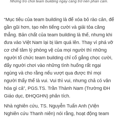
Những trò chơi team building ngày càng trở nên phản cảm.
“Mục tiêu của team building là để xóa bỏ rào cản, để
gần gũi hơn, tạo nên tiếng cười và giải tỏa căng
thẳng. Bản chất của team building là thế, nhưng khi
đưa vào Việt Nam lại bị làm quá lên. Thay vì phá vỡ
cơ chế tâm lý phòng vệ của mọi người thì những
người tổ chức team building chỉ cố gắng chọc cười,
đẩy người chơi vào những tình huống rất ngại
ngùng và cho rằng nếu vượt qua được thì mọi
người thấy thế là vui. Vui thì vui, nhưng chả có văn
hóa gì cả”, PGS.TS. Trần Thành Nam (Trường ĐH
Giáo dục, ĐHQGHN) phân tích.
Nhà nghiên cứu, TS. Nguyễn Tuấn Anh (Viện
Nghiên cứu Thanh niên) nói rằng, hoạt động team