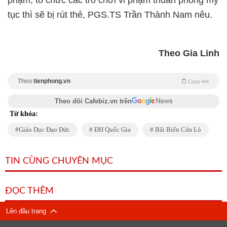
phạm, tổ chức các trò chơi vi phạm thuần phong mỹ
tục thì sẽ bị rút thẻ, PGS.TS Trần Thành Nam nêu.
Theo Gia Linh
Theo
tienphong.vn
Copy link
Theo dõi Cafebiz.vn trên
Từ khóa:
Giáo Dục Đạo Đức
ĐH Quốc Gia
Bãi Biển Cửa Lò
TIN CÙNG CHUYÊN MỤC
ĐỌC THÊM
Lên đầu trang