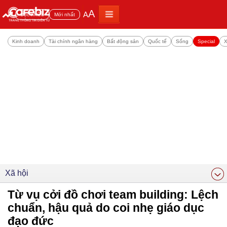
A
A
Đọc nhiều
Mới nhất
Kinh doanh
Tài chính ngân hàng
Bất động sản
Quốc tế
Sống
Special
X
Xã hội
Từ vụ cởi đồ chơi team building: Lệch
chuẩn, hậu quả do coi nhẹ giáo dục
đạo đức