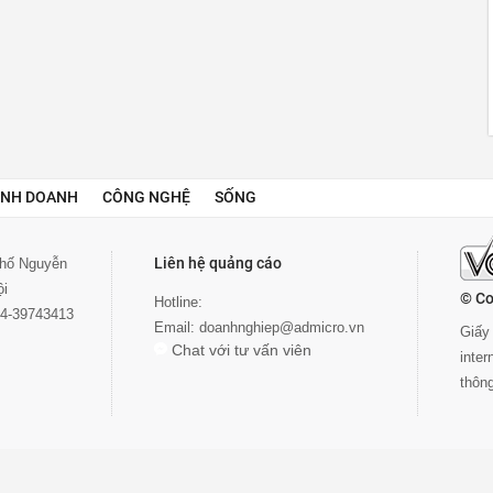
INH DOANH
CÔNG NGHỆ
SỐNG
Liên hệ quảng cáo
 phố Nguyễn
ội
© Co
Hotline:
024-39743413
Email:
doanhnghiep@admicro.vn
Giấy 
Chat với tư vấn viên
inte
thôn