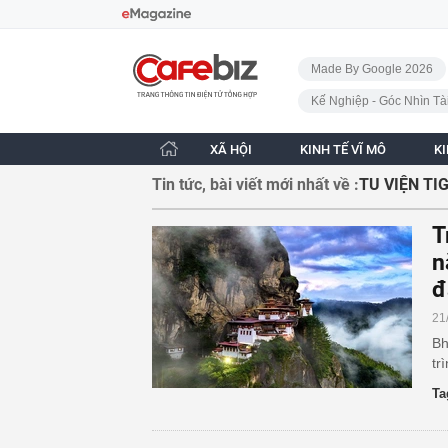
Bỏ qua điều hướng
CafeBiz - Trang chủ
Made By Google 2026
Kế Nghiệp - Góc Nhìn Tà
XÃ HỘI
KINH TẾ VĨ MÔ
K
Tin tức, bài viết mới nhất về :
TU VIỆN TI
T
n
đ
21
Bh
tr
Ta