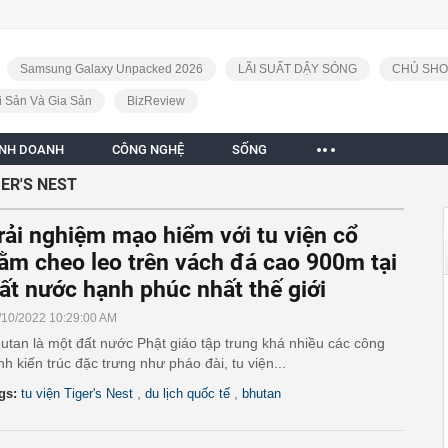
Samsung Galaxy Unpacked 2026
LÃI SUẤT DẬY SÓNG
CHỦ SHO
i Sản Và Gia Sản
BizReview
INH DOANH
CÔNG NGHỆ
SỐNG
GER'S NEST
rải nghiệm mạo hiểm với tu viện cổ
ằm cheo leo trên vách đá cao 900m tại
ất nước hạnh phúc nhất thế giới
/10/2022 10:29:00 AM
utan là một đất nước Phật giáo tập trung khá nhiều các công
ình kiến trúc đặc trưng như pháo đài, tu viện...
,
,
gs:
tu viện Tiger's Nest
du lịch quốc tế
bhutan