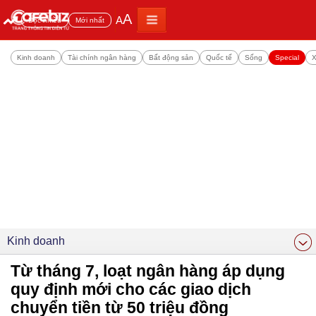
A
A
Đọc nhiều
Mới nhất
Kinh doanh
Tài chính ngân hàng
Bất động sản
Quốc tế
Sống
Special
X
Kinh doanh
Từ tháng 7, loạt ngân hàng áp dụng
quy định mới cho các giao dịch
chuyển tiền từ 50 triệu đồng