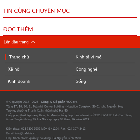
TIN CÙNG CHUYÊN MỤC
ĐỌC THÊM
Lên đầu trang
Trang chủ
Kinh tế vĩ mô
Xã hội
Công nghệ
Kinh doanh
Sống
© Copyright 2012 - 2026 -
Công ty Cổ phần VCCorp.
Tầng 17, 19, 20, 21 Toà nhà Center Building - Hapulico Complex, Số 01, phố Nguyễn Huy
Tưởng, phường Thanh Xuân, thành phố Hà Nội
Giấy phép thiết lập trang thông tin điện tử tổng hợp trên internet số 3321/GP-TTĐT do Sở Thông
tin và Truyền thông TP Hà Nội cấp ngày 03 tháng 07 năm 2019.
Điện thoại: 024 7309 5555 Máy lẻ 41294. Fax: 024-39743413
Email: info@cafebiz.vn
Chịu trách nhiệm quản lý nội dung: Bà Nguyễn Bích Minh