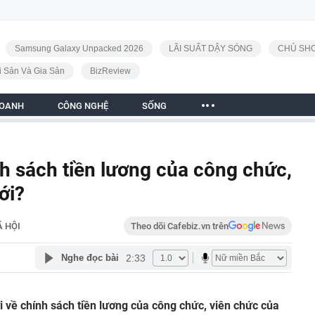
Samsung Galaxy Unpacked 2026
LÃI SUẤT DẬY SÓNG
CHỦ SHO
i Sản Và Gia Sản
BizReview
DOANH
CÔNG NGHỆ
SỐNG
h sách tiền lương của công chức,
ới?
Ã HỘI
Theo dõi Cafebiz.vn trên
2:33
Nghe đọc bài
 về chính sách tiền lương của công chức, viên chức của