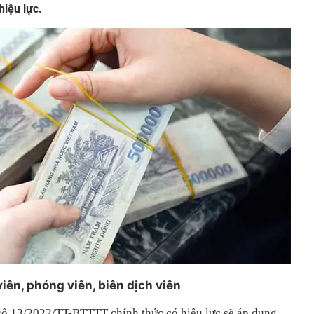
hiệu lực.
iên, phóng viên, biên dịch viên
số 13/2022/TT-BTTTT chính thức có hiệu lực sẽ áp dụng