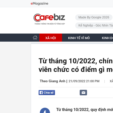
Bỏ qua điều hướng
CafeBiz - Trang chủ
Made By Google 2026
Kế Nghiệp - Góc Nhìn Tà
XÃ HỘI
KINH TẾ VĨ MÔ
KINH 
Từ tháng 10/2022, chín
viên chức có điểm gì m
|
Theo Giang Anh
|
21/09/2022 21:00 PM
X
Từ tháng 10/2022, quy định mới