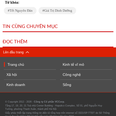
Từ khóa:
Tết Nguyên Đán
Giá Trị Dinh Dưỡng
TIN CÙNG CHUYÊN MỤC
ĐỌC THÊM
Lên đầu trang
Trang chủ
Kinh tế vĩ mô
Xã hội
Công nghệ
Kinh doanh
Sống
© Copyright 2012 - 2026 -
Công ty Cổ phần VCCorp.
Tầng 17, 19, 20, 21 Toà nhà Center Building - Hapulico Complex, Số 01, phố Nguyễn Huy
Tưởng, phường Thanh Xuân, thành phố Hà Nội
Giấy phép thiết lập trang thông tin điện tử tổng hợp trên internet số 3321/GP-TTĐT do Sở Thông