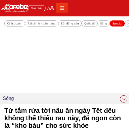
A
A
Đọc nhiều
Mới nhất
Kinh doanh
Tài chính ngân hàng
Bất động sản
Quốc tế
Sống
Special
X
Sống
Từ tắm rửa tới nấu ăn ngày Tết đều
không thể thiếu rau này, đã ngon còn
là “kho báu” cho sức khỏe