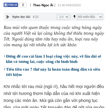
|
|
0
Theo Ngọc Ái
21:40 04/02/2024
Nghe đọc bài
4:22
Rau mùi vốn quen thuộc trong cuộc sống hàng ngày
của người Việt và lại càng không thể thiếu trong ngày
Tết. Ngoài dùng tắm rửa hay nấu ăn, loại rau này
còn mang lại rất nhiều lợi ích sức khỏe.
Đừng để con cái làm 3 loại công việc này, về lâu dài sẽ
khó có tương lai, cuộc sống chỉ bình bình
Tiêu tiền vào 7 thứ này là hoàn toàn đúng đắn và siêu
tiết kiệm
Khi nhắc tới rau mùi (ngò rí), hầu hết mọi người đều
nhớ tới hương thơm hấp dẫn của nó khi xuất hiện
trong các món ăn. Mùi già còn gắn với phong tục
tắm, rửa mặt ngày Tết Nguyên đán để gột rửa muộn