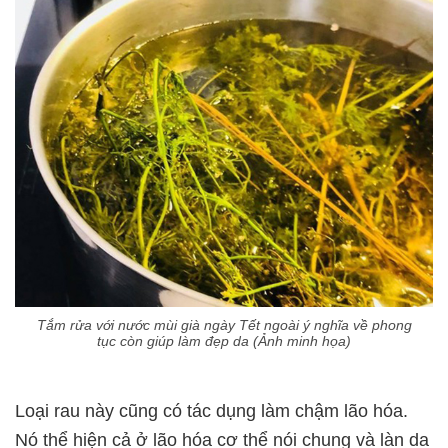
Tắm rửa với nước mùi già ngày Tết ngoài ý nghĩa về phong
tục còn giúp làm đẹp da (Ảnh minh họa)
Loại rau này cũng có tác dụng làm chậm lão hóa.
Nó thể hiện cả ở lão hóa cơ thể nói chung và làn da