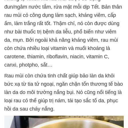
đun/ngâm nước tắm, rửa mặt mỗi dịp Tết. Bản thân
rau mùi có công dụng làm sạch, kháng viêm, cấp
ẩm, làm trắng rất tốt. Thậm chí, nó còn được dùng
như bài thuốc trị bệnh da liễu, phổ biến như viêm
da, mụn. Bởi ngoài khả năng kháng viêm, rau mùi
còn chứa nhiều loại vitamin và muối khoáng là
carotene, thiamin, riboflavin, niacin, vitamin C,
canxi, photpho, sắt…
Rau mùi còn chứa tinh chất giúp bảo làn da khỏi
bức xạ từ tia tử ngoại, ngăn chặn tổn thương tế bào
làn da do môi trường nắng bụi. Nó cũng nổi tiếng là
loại rau có thể giúp trị nám, tái tạo sắc tố da, phục
hồi da sau cháy nắng.