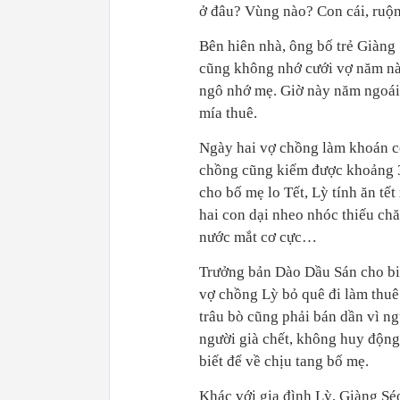
ở đâu? Vùng nào? Con cái, ruộn
Bên hiên nhà, ông bố trẻ Giàng 
cũng không nhớ cưới vợ năm nào
ngô nhớ mẹ. Giờ này năm ngoái
mía thuê.
Ngày hai vợ chồng làm khoán cô
chồng cũng kiếm được khoảng 30
cho bố mẹ lo Tết, Lỳ tính ăn tế
hai con dại nheo nhóc thiếu ch
nước mắt cơ cực…
Trưởng bản Dào Dầu Sán cho biế
vợ chồng Lỳ bỏ quê đi làm thuê
trâu bò cũng phải bán dần vì ng
người già chết, không huy động
biết để về chịu tang bố mẹ.
Khác với gia đình Lỳ, Giàng S