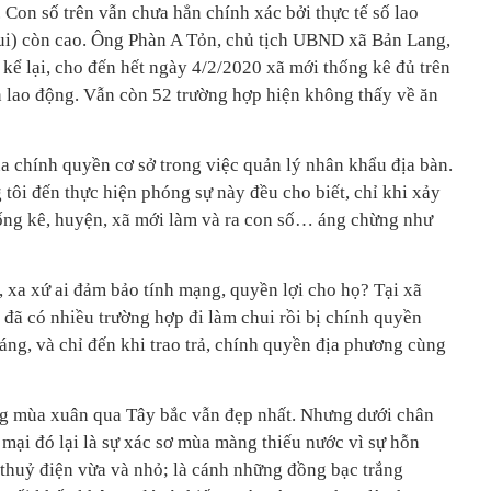
. Con số trên vẫn chưa hẳn chính xác bởi thực tế số lao
ui) còn cao. Ông Phàn A Tỏn, chủ tịch UBND xã Bản Lang,
kể lại, cho đến hết ngày 4/2/2020 xã mới thống kê đủ trên
n lao động. Vẫn còn 52 trường hợp hiện không thấy về ăn
a chính quyền cơ sở trong việc quản lý nhân khẩu địa bàn.
tôi đến thực hiện phóng sự này đều cho biết, chỉ khi xảy
hống kê, huyện, xã mới làm và ra con số… áng chừng như
 xa xứ ai đảm bảo tính mạng, quyền lợi cho họ? Tại xã
ã có nhiều trường hợp đi làm chui rồi bị chính quyền
áng, và chỉ đến khi trao trả, chính quyền địa phương cùng
g mùa xuân qua Tây bắc vẫn đẹp nhất. Nhưng dưới chân
ại đó lại là sự xác sơ mùa màng thiếu nước vì sự hỗn
thuỷ điện vừa và nhỏ; là cánh những đồng bạc trắng