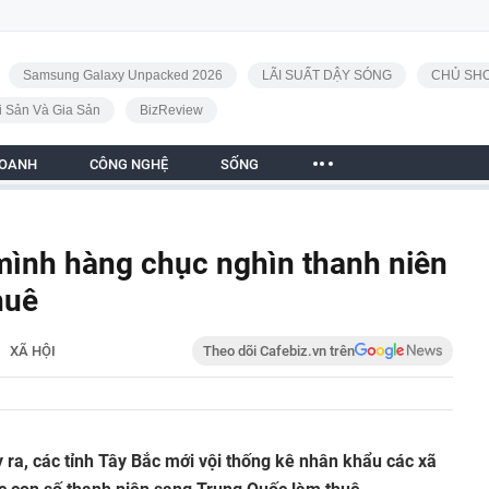
Samsung Galaxy Unpacked 2026
LÃI SUẤT DẬY SÓNG
CHỦ SHO
i Sản Và Gia Sản
BizReview
DOANH
CÔNG NGHỆ
SỐNG
 mình hàng chục nghìn thanh niên
huê
XÃ HỘI
Theo dõi Cafebiz.vn trên
y ra, các tỉnh Tây Bắc mới vội thống kê nhân khẩu các xã