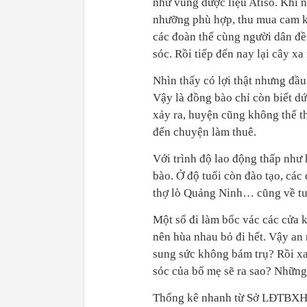
như vùng dược liệu Atiso. Khi 
nhưỡng phù hợp, thu mua cam k
các đoàn thể cùng người dân đề
sóc. Rồi tiếp đến nay lại cây xa
Nhìn thấy có lợi thật nhưng đầu t
Vậy là đồng bào chỉ còn biết d
xảy ra, huyện cũng không thể th
đến chuyện làm thuê.
Với trình độ lao động thấp như
bào. Ở độ tuổi còn đào tạo, c
thợ lò Quảng Ninh… cũng về tu
Một số đi làm bốc vác các cửa 
nên hùa nhau bỏ đi hết. Vậy an 
sung sức không bám trụ? Rồi xa
sóc của bố mẹ sẽ ra sao? Những
Thống kê nhanh từ Sở LĐTBXH L