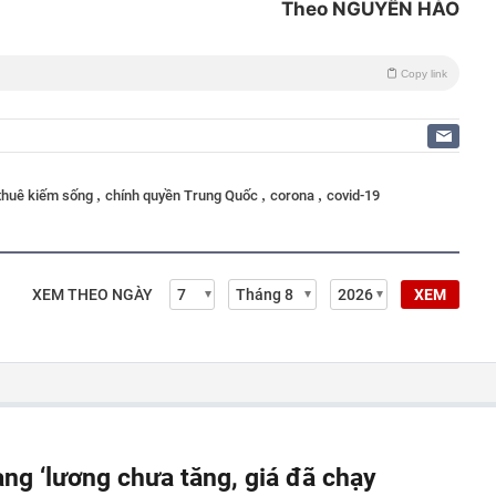
Theo NGUYỄN HÀO
Copy link
,
,
,
thuê kiếm sống
chính quyền Trung Quốc
corona
covid-19
XEM THEO NGÀY
XEM
rạng ‘lương chưa tăng, giá đã chạy