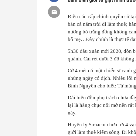
bám biên giới và giật mình trư
Điều các cấp chính quyền sở tại
bản cả năm trời đi làm thuê; h
nương bỏ trắng đồng không canh
bố mẹ…Đây chính là thực tế đau
5h30 đầu xuân mới 2020, đồn b
quánh. Cái rét dưới 3 độ không 
Cứ 4 mét có một chiến sĩ canh g
những ngày có dịch. Nhiều lối 
Bình Nguyên cho biết: Từ mùng
Dải biên đồn phụ trách chưa đầ
lại là hàng chục nối mở nên rất
này.
Huyện lỵ Simacai chưa tới 4 vạ
giới làm thuê kiếm sống. Đi kh