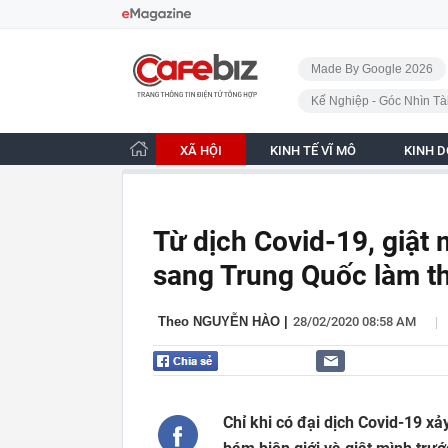
Bỏ qua điều hướng
CafeBiz - Trang chủ
Made By Google 2026
Kế Nghiệp - Góc Nhìn Tà
XÃ HỘI
KINH TẾ VĨ MÔ
KINH 
Từ dịch Covid-19, giật
sang Trung Quốc làm t
|
Theo NGUYỄN HÀO
|
28/02/2020 08:58 AM
Chỉ khi có đại dịch Covid-19 xả