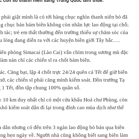
ớc con số thanh niên sang Trung Quốc làm thuê.
 phải giật mình là có tới hàng chục nghìn thanh niên bỏ đã
àng chục bản bám biên không còn nhân lực lao động tại chỗ;
 tác; trẻ em thất thường đến trường thiếu sự chăm sóc của
 lòng đang diễn ra với các huyện biên giới Tây bắc….
iên phòng Simacai (Lào Cai) vẫn chìm trong sương mù đặc
làm nản chí các chiến sĩ ra chốt bám biên.
ác. Căng bạt, lập 4 chốt trực 24/24 quên cả Tết để giữ biên
mở, các chiến sĩ phải căng mình kiểm soát. Đồn trưởng Tạ
 1 Tết, đồn tập chung 100% quân số.
y 10 km duy nhất chỉ có một cửa khẩu Hoá chư Phùng, còn
 khó kiểm soát dân đi lại trong đỉnh cao mùa dịch như thế
n dân nhưng có đến trên 3 ngàn lao động bỏ bản qua biên
ông hẹn ngày về. Người nhà cũng không biết sang biên làm