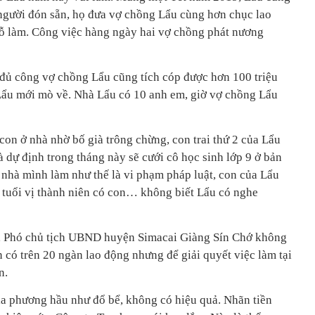
 người đón sẵn, họ đưa vợ chồng Lẩu cùng hơn chục lao
ỗ làm. Công việc hàng ngày hai vợ chồng phát nương
đủ công vợ chồng Lẩu cũng tích cóp được hơn 100 triệu
Lẩu mới mò về. Nhà Lẩu có 10 anh em, giờ vợ chồng Lẩu
con ở nhà nhờ bố già trông chừng, con trai thứ 2 của Lẩu
 dự định trong tháng này sẽ cưới cô học sinh lớp 9 ở bản
 nhà mình làm như thế là vi phạm pháp luật, con của Lẩu
ủ tuổi vị thành niên có con… không biết Lẩu có nghe
, Phó chủ tịch UBND huyện Simacai Giàng Sín Chớ không
n có trên 20 ngàn lao động nhưng để giải quyết việc làm tại
n.
ịa phương hầu như đổ bể, không có hiệu quả. Nhãn tiền