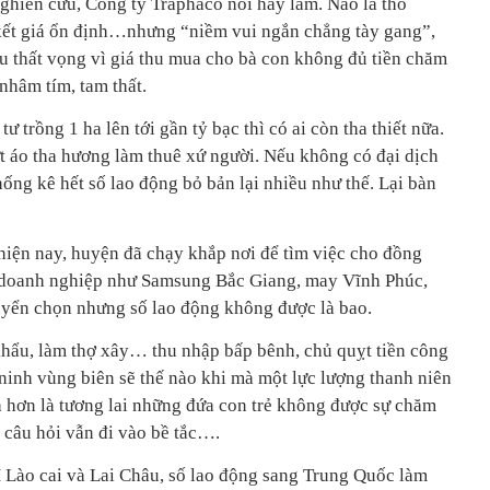
nghiên cứu, Công ty Traphaco nói hay lắm. Nào là thổ
ết giá ổn định…nhưng “niềm vui ngắn chẳng tày gang”,
u thất vọng vì giá thu mua cho bà con không đủ tiền chăm
 nhâm tím, tam thất.
ư trồng 1 ha lên tới gần tỷ bạc thì có ai còn tha thiết nữa.
ứt áo tha hương làm thuê xứ người. Nếu không có đại dịch
ống kê hết số lao động bỏ bản lại nhiều như thế. Lại bàn
 hiện nay, huyện đã chạy khắp nơi để tìm việc cho đồng
ác doanh nghiệp như Samsung Bắc Giang, may Vĩnh Phúc,
yển chọn nhưng số lao động không được là bao.
khẩu, làm thợ xây… thu nhập bấp bênh, chủ quỵt tiền công
ninh vùng biên sẽ thế nào khi mà một lực lượng thanh niên
 hơn là tương lai những đứa con trẻ không được sự chăm
 câu hỏi vẫn đi vào bề tắc….
ào cai và Lai Châu, số lao động sang Trung Quốc làm