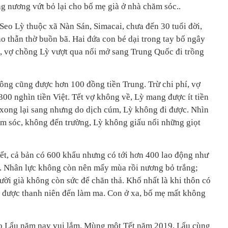
g nương vứt bỏ lại cho bố mẹ già ở nhà chăm sóc..
Seo Lỳ thuộc xã Nàn Sán, Simacai, chưa đến 30 tuổi đời,
 thẫn thờ buồn bã. Hai đứa con bé dại trong tay bố ngây
, vợ chồng Lỳ vượt qua nối mở sang Trung Quốc đi trồng
ng cũng được hơn 100 đồng tiền Trung. Trừ chi phí, vợ
0 nghìn tiền Việt. Tết vợ không về, Lỳ mang được ít tiền
t xong lại sang nhưng do dịch cúm, Lỳ không đi được. Nhìn
ăm sóc, không đến trường, Lỳ không giấu nổi những giọt
t, cả bản có 600 khẩu nhưng có tới hơn 400 lao động như
. Nhân lực không còn nên mấy mùa rồi nương bỏ trắng;
ười già không còn sức để chăn thả. Khổ nhất là khi thôn có
 được thanh niên đến làm ma. Con ở xa, bố mẹ mất không
éo Lẩu năm nay vui lắm. Mùng một Tết năm 2019, Lẩu cùng