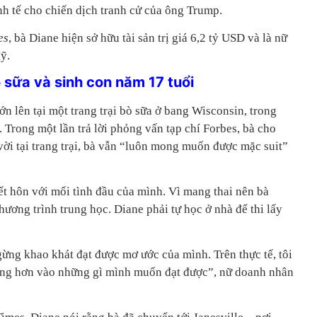
nh tế cho chiến dịch tranh cử của ông Trump.
es
, bà Diane hiện sở hữu tài sản trị giá 6,2 tỷ USD và là nữ
ỹ.
bò sữa và sinh con năm 17 tuổi
lớn lên tại một trang trại bò sữa ở bang Wisconsin, trong
. Trong một lần trả lời phỏng vấn tạp chí Forbes, bà cho
vời tại trang trại, bà vẫn “luôn mong muốn được mặc suit”
ết hôn với mối tình đầu của mình. Vì mang thai nên bà
hương trình trung học. Diane phải tự học ở nhà để thi lấy
ừng khao khát đạt được mơ ước của mình. Trên thực tế, tôi
rung hơn vào những gì mình muốn đạt được”, nữ doanh nhân