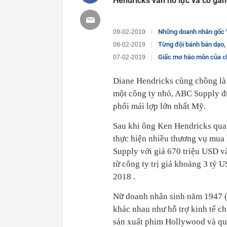
Hendricks vẫn nỗ lực và cố gắn
Những doanh nhân gốc V
09-02-2019
Từng đội bánh bán dạo, 
08-02-2019
Giấc mơ hào môn của chàng rể
07-02-2019
Diane Hendricks cùng chồng là
một công ty nhỏ, ABC Supply đ
phối mái lợp lớn nhất Mỹ.
Sau khi ông Ken Hendricks qua 
thực hiện nhiều thương vụ mua
Supply với giá 670 triệu USD v
từ công ty trị giá khoảng 3 tỷ
2018 .
Nữ doanh nhân sinh năm 1947 (
khác nhau như hỗ trợ kinh tế ch
sản xuất phim Hollywood và qu