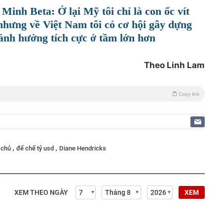
Minh Beta: Ở lại Mỹ tôi chỉ là con ốc vít
nhưng về Việt Nam tôi có cơ hội gây dựng
ảnh hưởng tích cực ở tầm lớn hơn
Theo Linh Lam
Copy link
,
,
 chủ
đế chế tỷ usd
Diane Hendricks
XEM THEO NGÀY
XEM