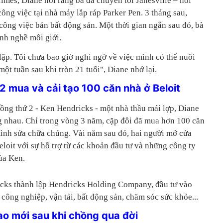
imes, Diane nói rằng bà đã chuyển tới Janesville – nơi
ông việc tại nhà máy lắp ráp Parker Pen. 3 tháng sau,
công việc bán bất động sản. Một thời gian ngắn sau đó, bà
nh nghề môi giới.
 lập. Tôi chưa bao giờ nghi ngờ về việc mình có thể nuôi
một tuần sau khi tròn 21 tuổi", Diane nhớ lại.
 mua và cải tạo 100 căn nhà ở Beloit
ồng thứ 2 - Ken Hendricks - một nhà thầu mái lợp, Diane
 nhau. Chỉ trong vòng 3 năm, cặp đôi đã mua hơn 100 căn
 mình sửa chữa chúng. Vài năm sau đó, hai người mở cửa
loit với sự hỗ trợ từ các khoản đầu tư và những công ty
ủa Ken.
cks thành lập Hendricks Holding Company, đầu tư vào
công nghiệp, vận tải, bất động sản, chăm sóc sức khỏe...
ao mới sau khi chồng qua đời