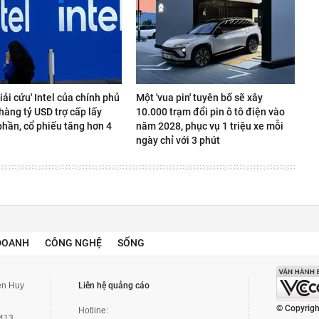
giải cứu' Intel của chính phủ
Một 'vua pin' tuyên bố sẽ xây
hàng tỷ USD trợ cấp lấy
10.000 trạm đổi pin ô tô điện vào
phần, cổ phiếu tăng hơn 4
năm 2028, phục vụ 1 triệu xe mỗi
ngày chỉ với 3 phút
DOANH
CÔNG NGHỆ
SỐNG
yễn Huy
Liên hệ quảng cáo
© Copyrigh
Hotline:
3413