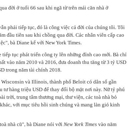
a đời ở tuổi 66 sau khi ngã từ trên mái căn nhà ở
ẫn phải tiếp tục, đó là công việc cả đời của chúng tôi. Tôi
năm đầu tiên sau khi chồng qua đời. Các nhân viên cấp cao
iệc", bà Diane kể với New York Times.
 tiếp tục phát triển công ty lên những đỉnh cao mới. Bà chỉ
hất vào năm 2010 và 2016, đưa doanh thu tăng từ 3 tỷ USD
D trong năm tài chính 2018.
Wisconsin và Illinois, thành phố Beloit có dân số gần
u tư hàng triệu USD để thay đổi bộ mặt nơi này. Nữ tỷ phú
ài trời, trung tâm thương mại, thư viện, các toà nhà bỏ
khác, với mục tiêu hồi sinh chúng và mang làn gió kinh
 toà nhà cũ", bà Diane nói với
New York Times
vào năm