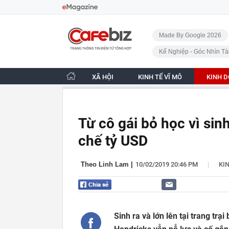
Bỏ qua điều hướng
CafeBiz - Trang chủ
Made By Google 2026
Kế Nghiệp - Góc Nhìn Tà
XÃ HỘI
KINH TẾ VĨ MÔ
KINH 
Từ cô gái bỏ học vì si
chế tỷ USD
|
Theo Linh Lam
|
10/02/2019 20:46 PM
KI
Sinh ra và lớn lên tại trang trạ