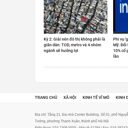
Kỳ 2: Giải nén đô thị không phải là
Phi vụ '
giãn dân: TOD, metro và 4 nhóm
Mỹ: Đổi 
ngành sẽ hưởng lợi
10% cổ 
lần
TRANG CHỦ
XÃ HỘI
KINH TẾ VĨ MÔ
KINH 
Địa chỉ: Tầng 21, tòa nhà Center Building. Số 01, phố Ngu
Tưởng, phường Thanh Xuân, thành phố Hà Nội
Điện thoại: 024 7309 5555 - Máy lẻ 41294 | Fax: 024-3974