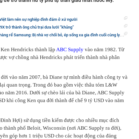
g để trở thành nữ tỷ phú tự thân giàu nhất nước Mỹ.
iệt làm nên sự nghiệp đình đám ở xứ người
9X trở thành ông chủ trại dưa lưới “khủng”
 Samsung: Bị nhà vợ chối bỏ, ép sống xa gia đình cuối cùng ly hôn trong nước mắt
 Ken Hendricks thành lập
ABC Supply
vào năm 1982. Từ
ược vợ chồng nhà Hendricks phát triển thành nhà phân
đời vào năm 2007, bà Diane tự mình điều hành công ty và
 lại quan trọng. Trong đó bao gồm việc thâu tóm L&W
ào năm 2016. Dưới sự chèo lái của bà Diane, ABC Supply
 USD khi công Ken qua đời thành đế chế 9 tỷ USD vào năm
Đinh Hợi) sử dụng tiền kiếm được cho nhiều mục đích
o thành phố Beloit, Wisconsin (nơi ABC Supply ra đời),
yên góp hơn 1 triệu USD cho các hoạt động của đảng