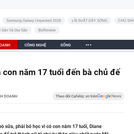
Samsung Galaxy Unpacked 2026
LÃI SUẤT DẬY SÓNG
CHỦ SHO
i Sản Và Gia Sản
BizReview
DOANH
CÔNG NGHỆ
SỐNG
nh con năm 17 tuổi đến bà chủ đế
NH DOANH
Theo dõi Cafebiz.vn trên
i bò sữa, phải bỏ học vì có con năm 17 tuổi, Diane