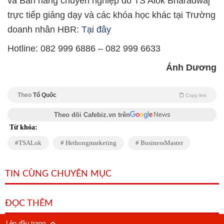
và Bán hàng chuyên nghiệp do TS Alok Bharadwaj
trực tiếp giảng dạy và các khóa học khác tại Trường
doanh nhân HBR:
Tại đây
Hotline: 082 999 6886 – 082 999 6633
Ánh Dương
Theo
Tổ Quốc
Copy link
Theo dõi Cafebiz.vn trên
Từ khóa:
TSALok
Hethongmarketing
BusinessMaster
TIN CÙNG CHUYÊN MỤC
ĐỌC THÊM
Lên đầu trang