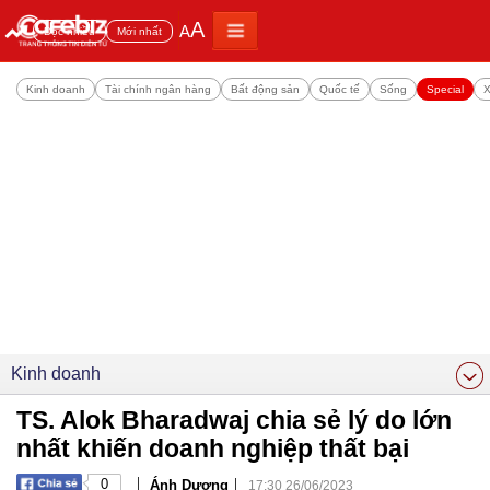
A
A
Đọc nhiều
Mới nhất
Kinh doanh
Tài chính ngân hàng
Bất động sản
Quốc tế
Sống
Special
X
Kinh doanh
TS. Alok Bharadwaj chia sẻ lý do lớn
nhất khiến doanh nghiệp thất bại
|
|
0
Ánh Dương
17:30 26/06/2023