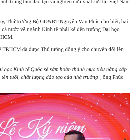
hành trung tâm đào tạo và nghiên cứu xuất sức tại Việt Nam
này, Thứ trưởng Bộ GD&ĐT Nguyễn Văn Phúc cho biết, hai
u cả nước về ngành Kinh tế phải kể đến trường Đại học
P.HCM.
tế TP.HCM đã được Thủ tướng đồng ý cho chuyển đổi lên
 Đại học Kinh tế Quốc sẽ sớm hoàn thành mục tiêu nâng cấp
 tên tuổi, chất lượng đào tạo của nhà trường",
ông Phúc