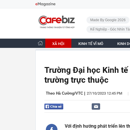
Bỏ qua điều hướng
CafeBiz - Trang chủ
Made By Google 2026
Kế Nghiệp - Góc Nhìn Tà
XÃ HỘI
KINH TẾ VĨ MÔ
KINH 
Trường Đại học Kinh tế
trường trực thuộc
|
Theo Hà Cường/VTC
|
27/10/2023 12:45 PM
Với định hướng phát triển lên t