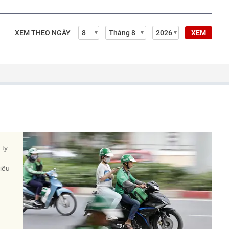
XEM THEO NGÀY
XEM
 ty
iêu