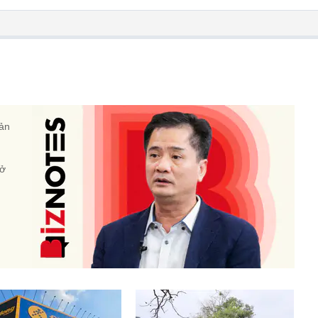
sản
 ở