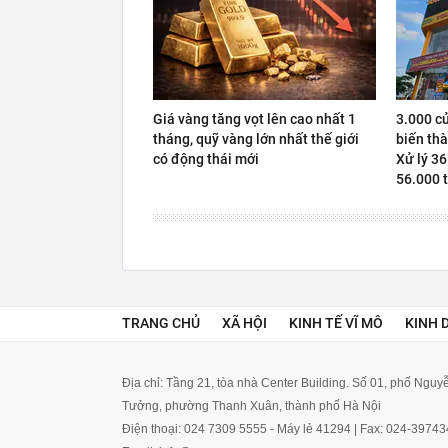
Giá vàng tăng vọt lên cao nhất 1
3.000 c
tháng, quỹ vàng lớn nhất thế giới
biến thà
có động thái mới
Xử lý 36
56.000 t
TRANG CHỦ
XÃ HỘI
KINH TẾ VĨ MÔ
KINH 
Địa chỉ: Tầng 21, tòa nhà Center Building. Số 01, phố Ngu
Tưởng, phường Thanh Xuân, thành phố Hà Nội
Điện thoại: 024 7309 5555 - Máy lẻ 41294 | Fax: 024-3974