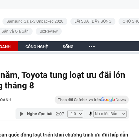
Samsung Galaxy Unpacked 2026
LÃI SUẤT DẬY SÓNG
CHỦ SHO
i Sản Và Gia Sản
BizReview
DOANH
CÔNG NGHỆ
SỐNG
năm, Toyota tung loạt ưu đãi lớn
g tháng 8
DOANH
Theo dõi Cafebiz.vn trên
2:07
Nghe đọc bài
toàn quốc đồng loạt triển khai chương trình ưu đãi hấp dẫn