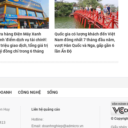
ửa hàng Điện Máy Xanh
Quốc gia có lượng khách đến Việt
nh 'điểm dịch vụ tài chính':
Nam đông nhất 7 tháng đầu năm,
 triệu giao dịch, tổng giá trị
vượt Hàn Quốc và Nga, gấp gần 6
ỷ đồng chỉ trong 6 tháng
lần Ấn Độ
DOANH
CÔNG NGHỆ
SỐNG
yễn Huy
Liên hệ quảng cáo
© Copyrigh
Hotline:
3413
Email:
doanhnghiep@admicro.vn
Giấy phép t