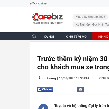
Bỏ qua điều hướng
CafeBiz - Trang chủ
Made By Google 2026
Kế Nghiệp - Góc Nhìn Tà
XÃ HỘI
KINH TẾ VĨ MÔ
KINH 
Trước thềm kỷ niệm 30 
cho khách mua xe tron
|
Ánh Dương
|
19/08/2025 13:30 PM
KINH 
Toyota và hệ thống đại lý trên 