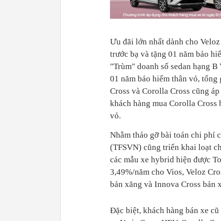
Ưu đãi lớn nhất dành cho Veloz
trước bạ và tặng 01 năm bảo hiể
"Trùm" doanh số sedan hạng B V
01 năm bảo hiểm thân vỏ, tổng g
Cross và Corolla Cross cũng áp 
khách hàng mua Corolla Cross 
vỏ.
Nhằm tháo gỡ bài toán chi phí 
(TFSVN) cũng triển khai loạt ch
các mẫu xe hybrid hiện được To
3,49%/năm cho Vios, Veloz Cros
bản xăng và Innova Cross bản 
Đặc biệt, khách hàng bán xe cũ