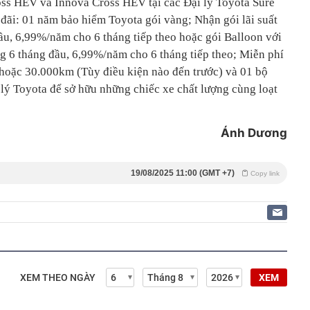
oss HEV và Innova Cross HEV tại các Đại lý Toyota Sure
 đãi: 01 năm bảo hiểm Toyota gói vàng; Nhận gói lãi suất
u, 6,99%/năm cho 6 tháng tiếp theo hoặc gói Balloon với
ng 6 tháng đầu, 6,99%/năm cho 6 tháng tiếp theo; Miễn phí
hoặc 30.000km (Tùy điều kiện nào đến trước) và 01 bộ
 lý Toyota để sở hữu những chiếc xe chất lượng cùng loạt
Ánh Dương
19/08/2025 11:00 (GMT +7)
Copy link
XEM THEO NGÀY
XEM