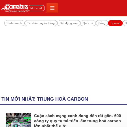
Đọc nhiều
Mới nhất
Kinh doanh
Tài chính ngân hàng
Bất động sản
Quốc tế
Sống
Special
X
TIN MỚI NHẤT: TRUNG HOÀ CARBON
Cuộc cách mạng xanh đang đến rất gần: 600
công ty quy tụ tại triển lãm trung hoà carbon
lớn nhất thế giới