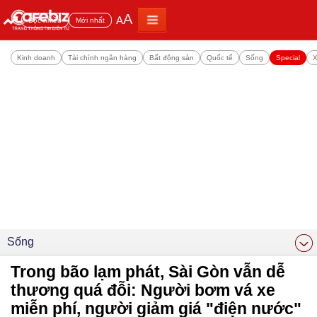
A
A
Đọc nhiều
Mới nhất
Kinh doanh
Tài chính ngân hàng
Bất động sản
Quốc tế
Sống
Special
X
Sống
Trong bão lạm phát, Sài Gòn vẫn dễ
thương quá đỗi: Người bơm vá xe
miễn phí, người giảm giá "điện nước"