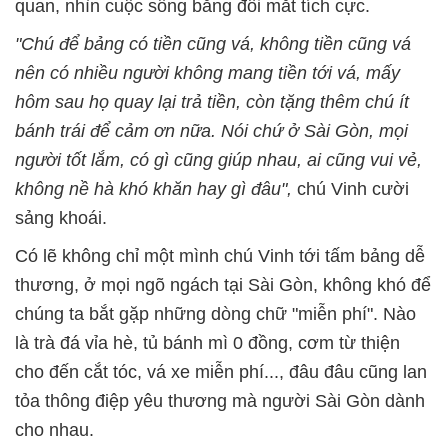
quan, nhìn cuộc sống bằng đôi mắt tích cực.
"Chú để bảng có tiền cũng vá, không tiền cũng vá
nên có nhiều người không mang tiền tới vá, mấy
hôm sau họ quay lại trả tiền, còn tặng thêm chú ít
bánh trái để cảm ơn nữa. Nói chứ ở Sài Gòn, mọi
người tốt lắm, có gì cũng giúp nhau, ai cũng vui vẻ,
không nề hà khó khăn hay gì đâu",
chú Vinh cười
sảng khoái.
Có lẽ không chỉ một mình chú Vinh tới tấm bảng dễ
thương, ở mọi ngõ ngách tại Sài Gòn, không khó để
chúng ta bắt gặp những dòng chữ "miễn phí". Nào
là trà đá vỉa hè, tủ bánh mì 0 đồng, cơm từ thiện
cho đến cắt tóc, vá xe miễn phí..., đâu đâu cũng lan
tỏa thông điệp yêu thương mà người Sài Gòn dành
cho nhau.