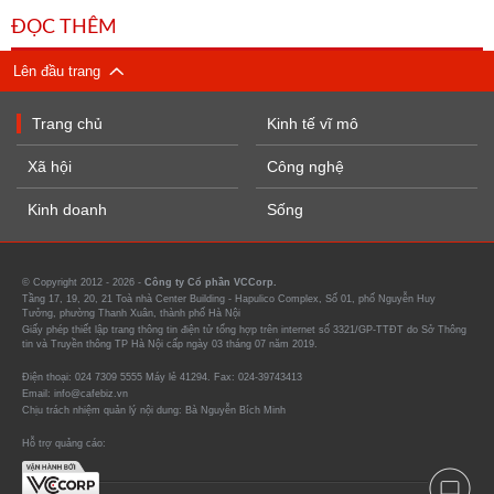
ĐỌC THÊM
Lên đầu trang
Trang chủ
Kinh tế vĩ mô
Xã hội
Công nghệ
Kinh doanh
Sống
© Copyright 2012 - 2026 -
Công ty Cổ phần VCCorp.
Tầng 17, 19, 20, 21 Toà nhà Center Building - Hapulico Complex, Số 01, phố Nguyễn Huy
Tưởng, phường Thanh Xuân, thành phố Hà Nội
Giấy phép thiết lập trang thông tin điện tử tổng hợp trên internet số 3321/GP-TTĐT do Sở Thông
tin và Truyền thông TP Hà Nội cấp ngày 03 tháng 07 năm 2019.
Điện thoại: 024 7309 5555 Máy lẻ 41294. Fax: 024-39743413
Email: info@cafebiz.vn
Chịu trách nhiệm quản lý nội dung: Bà Nguyễn Bích Minh
Hỗ trợ quảng cáo: