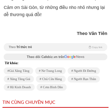
Cảm ơn Sài Gòn, từ những điều nho nhỏ nhưng lại
dễ thương quá đỗi!
Theo Văn Tiên
Theo
Trí thức trẻ
Copy link
Theo dõi Cafebiz.vn trên
Từ khóa:
Giá Xăng Tăng
Nơ Trang Long
Người Đi Đường
Xăng Tăng Giá
Chủ Cửa Hàng
Người Bạn Thân
Hộ Kinh Doanh
Cơm Bình Dân
TIN CÙNG CHUYÊN MỤC