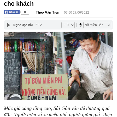
cho khách
|
|
0
Theo Văn Tiên
07:50 27/06/2022
Nghe đọc bài
5:12
Mặc giá xăng tăng cao, Sài Gòn vẫn dễ thương quá
đỗi: Người bơm vá xe miễn phí, người giảm giá "điện