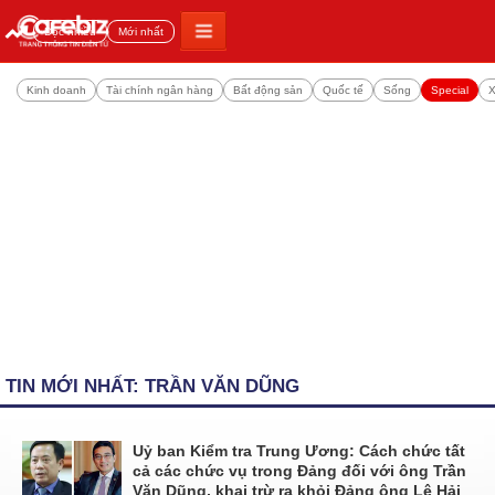
Đọc nhiều
Mới nhất
Kinh doanh
Tài chính ngân hàng
Bất động sản
Quốc tế
Sống
Special
X
TIN MỚI NHẤT: TRẦN VĂN DŨNG
Uỷ ban Kiểm tra Trung Ương: Cách chức tất
cả các chức vụ trong Đảng đối với ông Trần
Văn Dũng, khai trừ ra khỏi Đảng ông Lê Hải