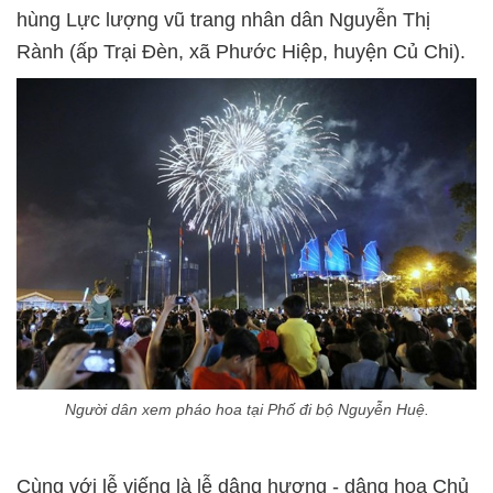
hùng Lực lượng vũ trang nhân dân Nguyễn Thị
Rành (ấp Trại Đèn, xã Phước Hiệp, huyện Củ Chi).
Người dân xem pháo hoa tại Phố đi bộ Nguyễn Huệ.
Cùng với lễ viếng là lễ dâng hương - dâng hoa Chủ