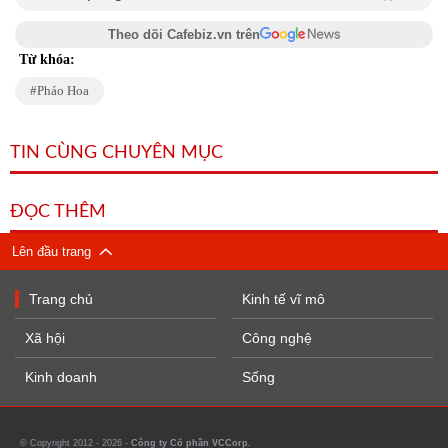
Theo dõi Cafebiz.vn trên
Từ khóa:
Pháo Hoa
TIN CÙNG CHUYÊN MỤC
ĐỌC THÊM
Lên đầu trang
Trang chủ
Kinh tế vĩ mô
Xã hội
Công nghệ
Kinh doanh
Sống
© Copyright 2012 - 2026 -
Công ty Cổ phần VCCorp.