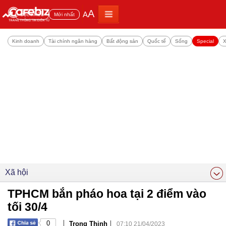
A
A
Đọc nhiều
Mới nhất
Kinh doanh
Tài chính ngân hàng
Bất động sản
Quốc tế
Sống
Special
X
Xã hội
TPHCM bắn pháo hoa tại 2 điểm vào
tối 30/4
|
|
0
Trọng Thịnh
07:10 21/04/2023