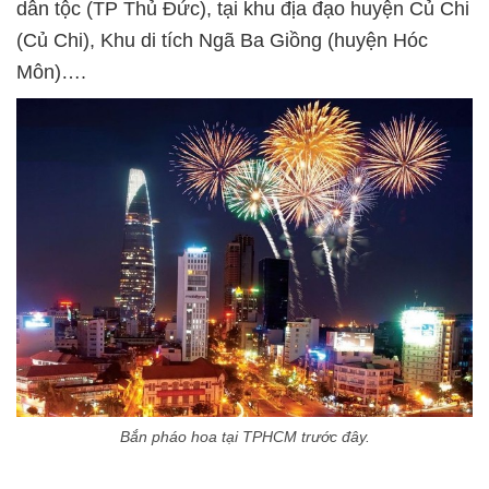
dân tộc (TP Thủ Đức), tại khu địa đạo huyện Củ Chi
(Củ Chi), Khu di tích Ngã Ba Giồng (huyện Hóc
Môn)….
Bắn pháo hoa tại TPHCM trước đây.