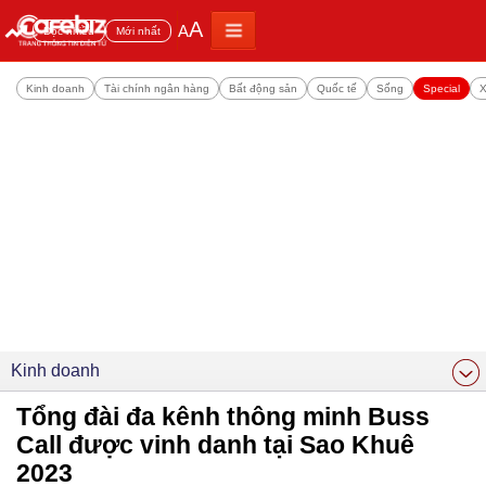
A
A
Đọc nhiều
Mới nhất
Kinh doanh
Tài chính ngân hàng
Bất động sản
Quốc tế
Sống
Special
X
Kinh doanh
Tổng đài đa kênh thông minh Buss
Call được vinh danh tại Sao Khuê
2023