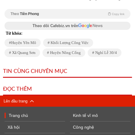
Theo
Tiền Phong
Copy link
Theo dõi Cafebiz.vn trên
Từ khóa:
Huyện Yên Mô
Khối Lượng Công Việc
Xã Quang Sơn
Huyện Nông Cống
Nghỉ Lễ 30/4
TIN CÙNG CHUYÊN MỤC
ĐỌC THÊM
Lên đầu trang
Trang chủ
Kinh tế vĩ mô
Xã hội
Công nghệ