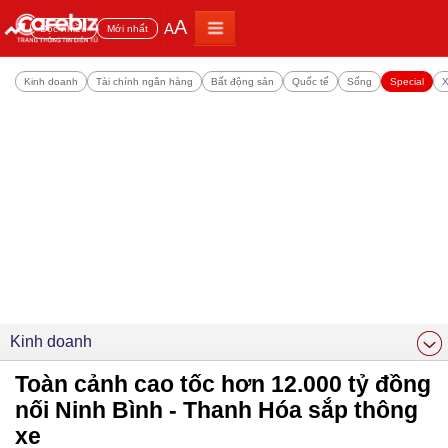
A
A
Đọc nhiều
Mới nhất
Kinh doanh
Tài chính ngân hàng
Bất động sản
Quốc tế
Sống
Special
X
Kinh doanh
Toàn cảnh cao tốc hơn 12.000 tỷ đồng
nối Ninh Bình - Thanh Hóa sắp thông
xe