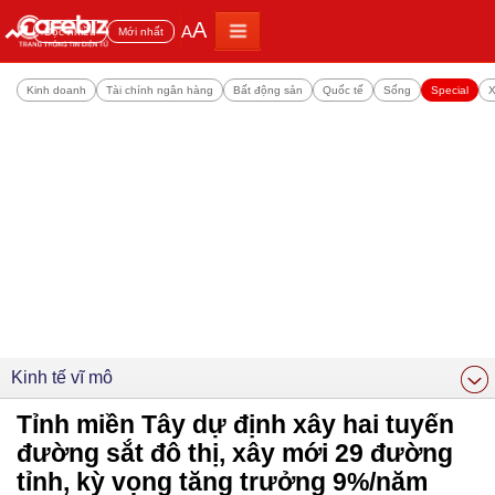
A
A
Đọc nhiều
Mới nhất
Kinh doanh
Tài chính ngân hàng
Bất động sản
Quốc tế
Sống
Special
X
Kinh tế vĩ mô
Tỉnh miền Tây dự định xây hai tuyến
đường sắt đô thị, xây mới 29 đường
tỉnh, kỳ vọng tăng trưởng 9%/năm