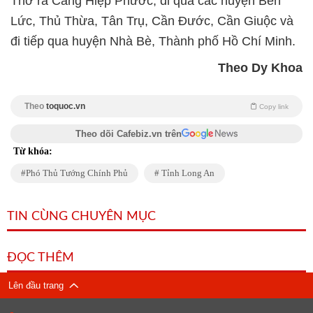
Thơ ra Cảng Hiệp Phước, đi qua các huyện Bến
Lức, Thủ Thừa, Tân Trụ, Cần Đước, Cần Giuộc và
đi tiếp qua huyện Nhà Bè, Thành phố Hồ Chí Minh.
Theo Dy Khoa
Theo
toquoc.vn
Copy link
Theo dõi Cafebiz.vn trên
Từ khóa:
Phó Thủ Tướng Chính Phủ
Tỉnh Long An
TIN CÙNG CHUYÊN MỤC
ĐỌC THÊM
Lên đầu trang