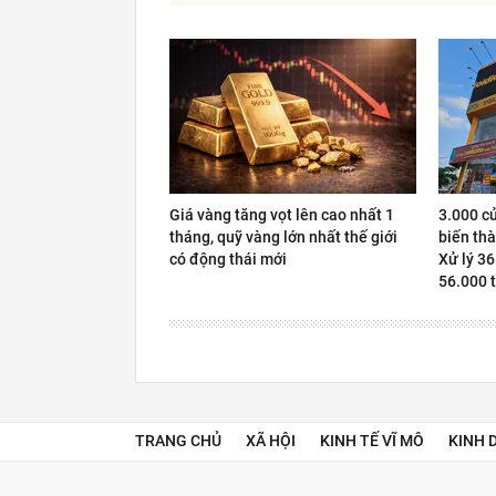
Giá vàng tăng vọt lên cao nhất 1
3.000 c
tháng, quỹ vàng lớn nhất thế giới
biến thà
có động thái mới
Xử lý 36
56.000 t
TRANG CHỦ
XÃ HỘI
KINH TẾ VĨ MÔ
KINH 