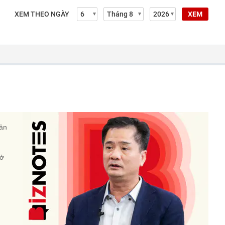
XEM THEO NGÀY
XEM
sản
 ở