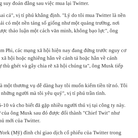
 suy đoán đằng sau việc mua lại Twitter.
ai cả", vị tỉ phú khẳng định. "Lý do tôi mua Twitter là nền
hải có một nền tảng số giống như một quảng trường, nơi
được thảo luận một cách văn minh, không bạo lực", ông
m Phi, các mạng xã hội hiện nay đang đứng trước nguy cơ
g xã hội hoặc nghiêng hẳn về cánh tả hoặc hẳn về cánh
ự thù ghét và gây chia rẽ xã hội chúng ta", ông Musk tiếp
là một thương vụ dễ dàng hay tôi muốn kiếm tiền từ nó. Tôi
những người mà tôi yêu quý", vị tỉ phú trần tình.
-10 và cho biết đã gặp nhiều người thú vị tại công ty này.
sử của ông Musk sau đó được đổi thành "Chief Twit" như
hủ mới của Twitter.
ork (Mỹ) đình chỉ giao dịch cổ phiếu của Twitter trong