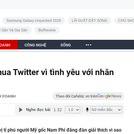
Samsung Galaxy Unpacked 2026
LÃI SUẤT DẬY SÓNG
CHỦ SHO
i Sản Và Gia Sản
BizReview
DOANH
CÔNG NGHỆ
SỐNG
ua Twitter vì tình yêu với nhân
H DOANH
Theo dõi Cafebiz.vn trên
1:32
Nghe đọc bài
vị tỉ phú người Mỹ gốc Nam Phi đăng đàn giải thích vì sao