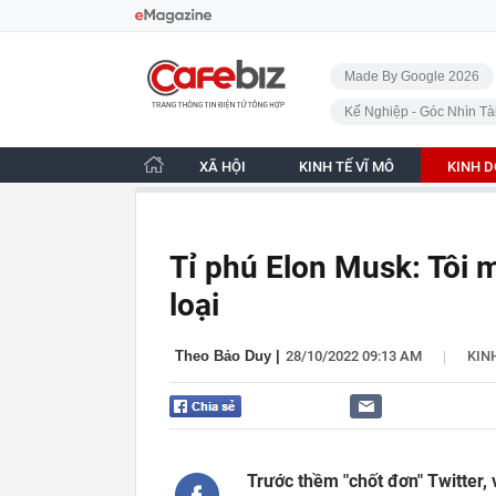
Bỏ qua điều hướng
CafeBiz - Trang chủ
Made By Google 2026
Kế Nghiệp - Góc Nhìn Tà
XÃ HỘI
KINH TẾ VĨ MÔ
KINH 
Tỉ phú Elon Musk: Tôi m
loại
|
Theo Bảo Duy
|
28/10/2022 09:13 AM
KIN
Trước thềm "chốt đơn" Twitter, 