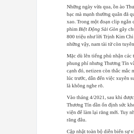
Những ngày vừa qua, ồn ào Thư
bạc mà mạnh thường quân đã q
xao. Trong một đoạn clip ngắn că
phim
Biệt Động Sài Gòn
gây chu
800 triệu như lời Trịnh Kim Chi 
những vậy, nam tài tử còn t
Mặc dù lên tiếng phủ nhận cá
phung phí nhưng Thương Tín vẫn n
cạnh đó, netizen còn thắc mắc m
lúc trước, dẫn đến việc xuyên 
là không nghe rõ.
Vào tháng 4/2021, sau khi được m
Thương Tín dần ổn định sức kho
viện để làm lại răng mới. Tuy n
răng đâu.
Cập nhật toàn bộ diễn biến sự v