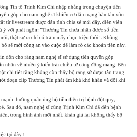
ơng Tín tố Trịnh Kim Chi nhập nhằng trong chuyện tiền
uyên góp cho nam nghệ sĩ khiến cư dân mạng bàn tán xôn
́t từ livestream được dân tình chia sẻ mới đây, diễn viên
́ ý với phát ngôn: "Thương Tín chưa nhận được số tiền
nói, thật sự ra chỉ có trăm mấy chục triệu thôi". Không
uyên bố sẽ mời công an vào cuộc để làm rõ các khoản tiền này.
c tin đồn cho rằng nam nghệ sĩ sử dụng tiền quyên góp
hận về nhiều ý kiến trái chiều từ cộng đồng mạng. Bên
ột chi tiết rằng không còn thấy bộ răng sứ được tân trang
suốt đoạn clip Thương Tín phát âm khá khó khăn và đôi khi
ạnh thường quân ủng hộ tiền điều trị bệnh đột quỵ,
ẻ. Sau đó, nam nghệ sĩ cùng Trịnh Kim Chi đã đến bệnh
hiên, trong hình ảnh mới nhất, khán giả lại không thấy bộ
iệc tại đây !