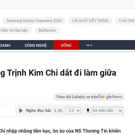
Samsung Galaxy Unpacked 2026
LÃI SUẤT DẬY SÓNG
CHỦ SHO
i Sản Và Gia Sản
BizReview
DOANH
CÔNG NGHỆ
SỐNG
g Trịnh Kim Chi dắt đi làm giữa
Theo dõi Cafebiz.vn trên
1:26
Nghe đọc bài
 Chi nhập nhằng tiền bạc, ồn ào của NS Thương Tín khiến