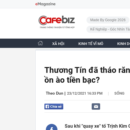
Bỏ qua điều hướng
CafeBiz - Trang chủ
Made By Google 2026
Kế Nghiệp - Góc Nhìn Tà
XÃ HỘI
KINH TẾ VĨ MÔ
KINH 
Thương Tín đã tháo răn
ồn ào tiền bạc?
|
Theo Dun
|
23/12/2021 16:33 PM
SỐNG
Sau khi "quay xe" tố Trịnh Kim