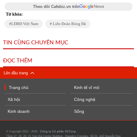
Theo dõi Cafebiz.vn trên
Từ khóa:
LĐBĐ Việt Nam
Liên Đoàn Bóng Đá
TIN CÙNG CHUYÊN MỤC
ĐỌC THÊM
Lên đầu trang
Trang chủ
Kinh tế vĩ mô
Xã hội
Công nghệ
Kinh doanh
Sống
© Copyright 2012 - 2026 -
Công ty Cổ phần VCCorp.
Tầng 17, 19, 20, 21 Toà nhà Center Building - Hapulico Complex, Số 01, phố Nguyễn Huy