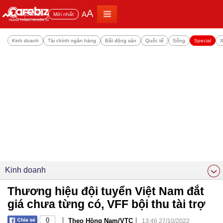
A
A
Đọc nhiều
Mới nhất
Kinh doanh
Tài chính ngân hàng
Bất động sản
Quốc tế
Sống
Special
X
Kinh doanh
Thương hiệu đội tuyển Việt Nam đắt
giá chưa từng có, VFF bội thu tài trợ
|
|
0
Theo Hồng Nam/VTC
13:46 27/10/2022